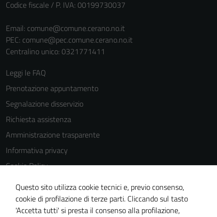
Codice fiscale / P. IVA: 00199730037
Email:
comune@comune.cerano.no.it
PEC:
comune@pec.comune.cerano.no.it
Centralino unico: 0321771411
Leggi le FAQ
Prenotazione appuntamento
Segnalazione disservizio
Richiesta assistenza
Amministrazione trasparente
Informativa privacy
Cookie Policy
Note legali
Questo sito utilizza cookie tecnici e, previo consenso,
Dichiarazione di accessibilità
cookie di profilazione di terze parti. Cliccando sul tasto
'Accetta tutti' si presta il consenso alla profilazione,
Piano di miglioramento del sito