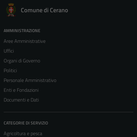
Comune di Cerano
AMMINISTRAZIONE
Aree Amministrative
Tecnici
Uffici
Questi cookie
Organi di Governo
sono necessari
per il
Politici
funzionamento
Personale Amministrativo
del sito e non
Enti e Fondazioni
possono
essere
Documenti e Dati
disabilitati.
Questi cookie
non raccolgono
CATEGORIE DI SERVIZIO
informazioni
Agricoltura e pesca
personali.