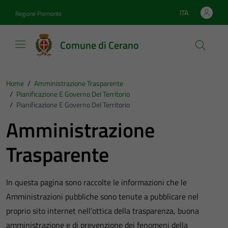
Vai ai contenuti
Vai al footer
ITA
Regione Piemonte
Lingua attiva:
Comune di Cerano
Home
/
Amministrazione Trasparente
/
Pianificazione E Governo Del Territorio
/
Pianificazione E Governo Del Territorio
Amministrazione
Trasparente
In questa pagina sono raccolte le informazioni che le
Amministrazioni pubbliche sono tenute a pubblicare nel
proprio sito internet nell’ottica della trasparenza, buona
amministrazione e di prevenzione dei fenomeni della