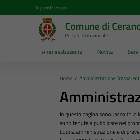
Vai ai contenuti
Vai al footer
Regione Piemonte
Comune di Ceran
Portale Istituzionale
Amministrazione
Novità
Servi
Home
/
Amministrazione Trasparent
Amministraz
In questa pagina sono raccolte le
sono tenute a pubblicare nel propri
buona amministrazione e di preve