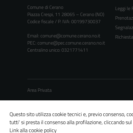
Comune di Cerano
Leggi le
Piazza Crespi, 11 28065 – Cerano (NO)
Prenota
Codice fiscale / P. IVA: 00199730037
Segnalazi
Email:
comune@comune.cerano.no.it
Richiest
PEC:
comune@pec.comune.cerano.no.it
Centralino unico: 0321771411
Area Privata
Questo sito utilizza cookie tecnici e, previo consenso, coo
tutti' si presta il consenso alla profilazione, cliccando sul
Credits: ©
Technical Design s.r.l.
Link alla cookie policy