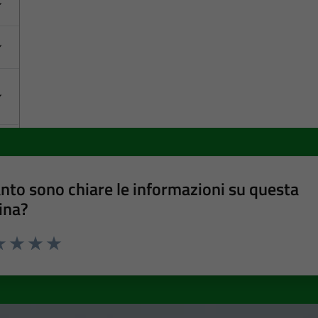
nto sono chiare le informazioni su questa
ina?
a 1 stelle su 5
luta 2 stelle su 5
Valuta 3 stelle su 5
Valuta 4 stelle su 5
Valuta 5 stelle su 5