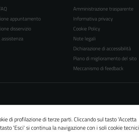
 FAQ
Amministrazione trasparente
zione appuntamento
Informativa privacy
one disservizio
Cookie Policy
a assistenza
Note legali
Dichiarazione di accessibilità
Tecnici
Piano di miglioramento del sito
Questi cookie
Meccanismo di feedback
sono necessari
per il
funzionamento
del sito e non
possono
essere
kie di profilazione di terze parti. Cliccando sul tasto 'Accetta
disabilitati.
 tasto 'Esci' si continua la navigazione con i soli cookie tecnici
Questi cookie