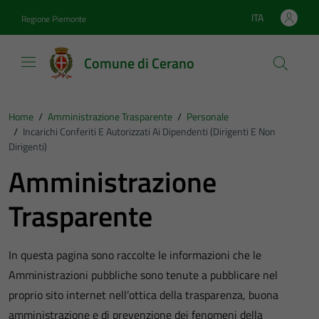
Vai ai contenuti
Vai al footer
ITA
Regione Piemonte
Lingua attiva:
Comune di Cerano
Home
/
Amministrazione Trasparente
/
Personale
/
Incarichi Conferiti E Autorizzati Ai Dipendenti (dirigenti E Non
Dirigenti)
Amministrazione
Trasparente
In questa pagina sono raccolte le informazioni che le
Amministrazioni pubbliche sono tenute a pubblicare nel
proprio sito internet nell’ottica della trasparenza, buona
amministrazione e di prevenzione dei fenomeni della