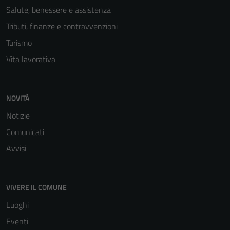
Salute, benessere e assistenza
Tributi, finanze e contravvenzioni
Turismo
Vita lavorativa
NOVITÀ
Tecnici
Notizie
Questi cookie
Comunicati
sono necessari
per il
Avvisi
funzionamento
del sito e non
possono
VIVERE IL COMUNE
essere
Luoghi
disabilitati.
Questi cookie
Eventi