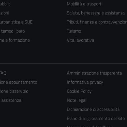
ubblici
Mobilità e trasporti
zioni
Salute, benessere e assistenza
 urbanistica e SUE
Tributi, finanze e contravvenzion
e tempo libero
Turismo
ne e formazione
Vita lavorativa
 FAQ
Amministrazione trasparente
zione appuntamento
Informativa privacy
Tecnici
one disservizio
Cookie Policy
Questi cookie
a assistenza
Note legali
sono necessari
per il
Dichiarazione di accessibilità
funzionamento
Piano di miglioramento del sito
del sito e non