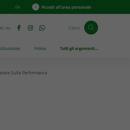
Accedi all'area personale
ITA
Lingua attiva:
ci su:
Cerca
tituzionale
Polizia
Tutti gli argomenti...
azione Sulla Performance