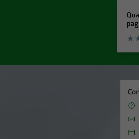
Qua
pag
Valut
Va
Con