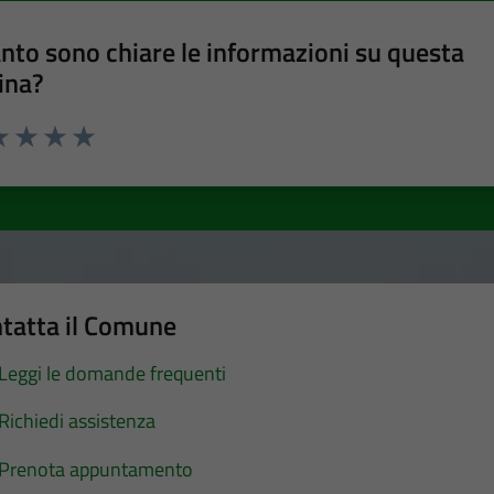
nto sono chiare le informazioni su questa
ina?
a 1 stelle su 5
luta 2 stelle su 5
Valuta 3 stelle su 5
Valuta 4 stelle su 5
Valuta 5 stelle su 5
tatta il Comune
Leggi le domande frequenti
Richiedi assistenza
Prenota appuntamento