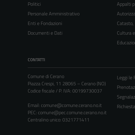
Politici
Appalti p
Personale Amministrativo
Autorizza
Enti e Fondazioni
Catasto,
Documenti e Dati
Cultura 
Educazio
CONTATTI
Comune di Cerano
Leggi le
Piazza Crespi, 11 28065 – Cerano (NO)
Prenota
Codice fiscale / P. IVA: 00199730037
Segnalazi
Email:
comune@comune.cerano.no.it
Richiest
PEC:
comune@pec.comune.cerano.no.it
Centralino unico: 0321771411