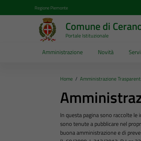
Vai ai contenuti
Vai al footer
Regione Piemonte
Comune di Ceran
Portale Istituzionale
Amministrazione
Novità
Servi
Home
/
Amministrazione Trasparent
Amministraz
In questa pagina sono raccolte le
sono tenute a pubblicare nel propri
buona amministrazione e di preve