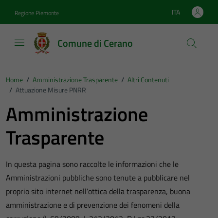
Vai ai contenuti
Vai al footer
ITA
Regione Piemonte
Lingua attiva:
Comune di Cerano
Home
/
Amministrazione Trasparente
/
Altri Contenuti
/
Attuazione Misure PNRR
Amministrazione
Trasparente
In questa pagina sono raccolte le informazioni che le
Amministrazioni pubbliche sono tenute a pubblicare nel
proprio sito internet nell’ottica della trasparenza, buona
amministrazione e di prevenzione dei fenomeni della