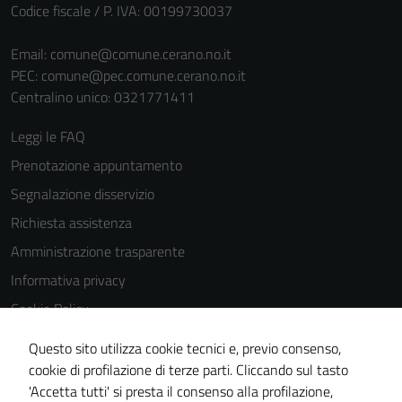
Codice fiscale / P. IVA: 00199730037
Email:
comune@comune.cerano.no.it
PEC:
comune@pec.comune.cerano.no.it
Centralino unico: 0321771411
Leggi le FAQ
Prenotazione appuntamento
Segnalazione disservizio
Richiesta assistenza
Amministrazione trasparente
Informativa privacy
Cookie Policy
Note legali
Questo sito utilizza cookie tecnici e, previo consenso,
Dichiarazione di accessibilità
cookie di profilazione di terze parti. Cliccando sul tasto
'Accetta tutti' si presta il consenso alla profilazione,
Piano di miglioramento del sito