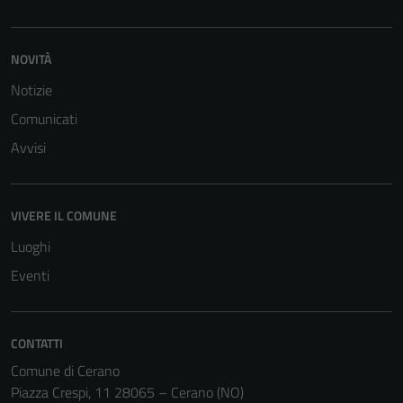
NOVITÀ
Notizie
Comunicati
Tecnici
Avvisi
Questi cookie
sono necessari
per il
VIVERE IL COMUNE
funzionamento
del sito e non
Luoghi
possono
Eventi
essere
disabilitati.
Questi cookie
CONTATTI
non raccolgono
Comune di Cerano
informazioni
Piazza Crespi, 11 28065 – Cerano (NO)
personali.