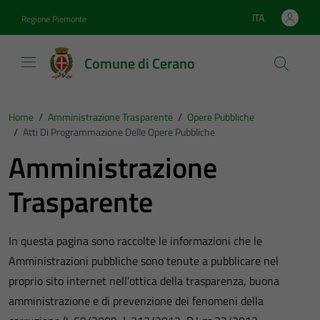
Vai ai contenuti
Vai al footer
ITA
Regione Piemonte
Lingua attiva:
Comune di Cerano
Home
/
Amministrazione Trasparente
/
Opere Pubbliche
/
Atti Di Programmazione Delle Opere Pubbliche
Amministrazione
Trasparente
In questa pagina sono raccolte le informazioni che le
Amministrazioni pubbliche sono tenute a pubblicare nel
proprio sito internet nell’ottica della trasparenza, buona
amministrazione e di prevenzione dei fenomeni della