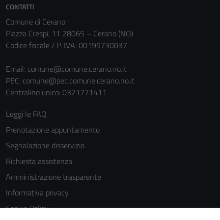
informazioni
CONTATTI
personali.
Comune di Cerano
Piazza Crespi, 11 28065 – Cerano (NO)
Codice fiscale / P. IVA: 00199730037
Email:
comune@comune.cerano.no.it
PEC:
comune@pec.comune.cerano.no.it
Centralino unico: 0321771411
Leggi le FAQ
Prenotazione appuntamento
Segnalazione disservizio
Richiesta assistenza
Amministrazione trasparente
Informativa privacy
Cookie Policy