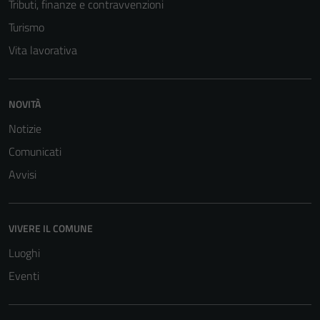
Tributi, finanze e contravvenzioni
Turismo
Vita lavorativa
NOVITÀ
Notizie
Tecnici
Comunicati
Questi cookie
sono necessari
Avvisi
per il
funzionamento
del sito e non
VIVERE IL COMUNE
possono
Luoghi
essere
disabilitati.
Eventi
Questi cookie
non raccolgono