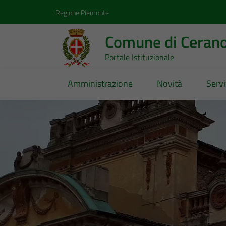
Vai ai contenuti
Vai al footer
Regione Piemonte
Comune di Ceran
Portale Istituzionale
Amministrazione
Novità
Servi
Comune di Cerano
Contenuti in evidenza