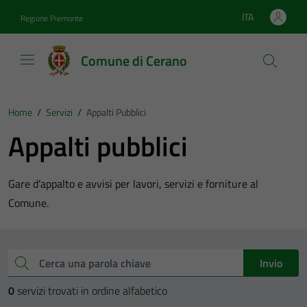
Vai ai contenuti
Vai al footer
ITA
Regione Piemonte
Lingua attiva:
Comune di Cerano
Home
/
Servizi
/
Appalti Pubblici
Appalti pubblici
Gare d’appalto e avvisi per lavori, servizi e forniture al
Comune.
Esplora tutti i servizi
Cerca una parola chiave
Invio
0
servizi trovati in ordine alfabetico