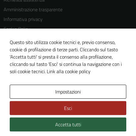
Amministrazione trasparente
Informativa privacy
Cookie Policy
Note legali
Questo sito utilizza cookie tecnici e, previo consenso,
Dichiarazione di accessibilità
cookie di profilazione di terze parti. Cliccando sul tasto
'Accetta tutti' si presta il consenso alla profilazione,
Piano di miglioramento del sito
cliccando sul tasto 'Esci' si continua la navigazione con i
Meccanismo di feedback
soli cookie tecnici.
Link alla cookie policy
Tecnici
Questi cookie
sono necessari
Area Privata
Impostazioni
per il
funzionamento
Esci
del sito e non
possono
Accetta tutti
Credits: ©
Technical Design s.r.l.
essere
disabilitati.