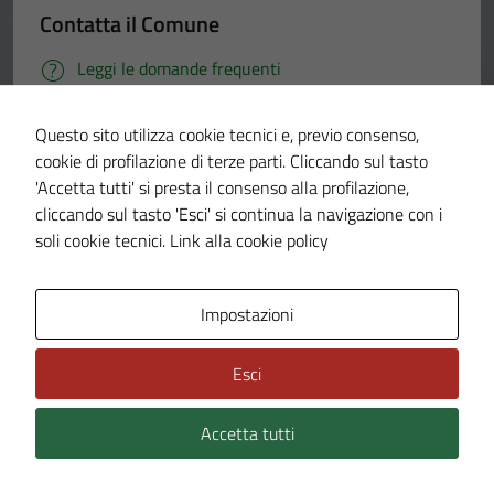
Contatta il Comune
Leggi le domande frequenti
Richiedi assistenza
Questo sito utilizza cookie tecnici e, previo consenso,
cookie di profilazione di terze parti. Cliccando sul tasto
Prenota appuntamento
'Accetta tutti' si presta il consenso alla profilazione,
Problemi in città
cliccando sul tasto 'Esci' si continua la navigazione con i
soli cookie tecnici.
Link alla cookie policy
Segnala disservizio
Impostazioni
Esci
Accetta tutti
Comune di Cerano