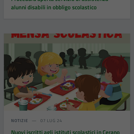
Tecnici
alunni disabili in obbligo scolastico
Questi cookie
sono necessari
per il
funzionamento
del sito e non
possono
essere
disabilitati.
Questi cookie
non raccolgono
informazioni
personali.
NOTIZIE
07 LUG 24
Nuovi iscritti agli istituti scolastici in Cerano