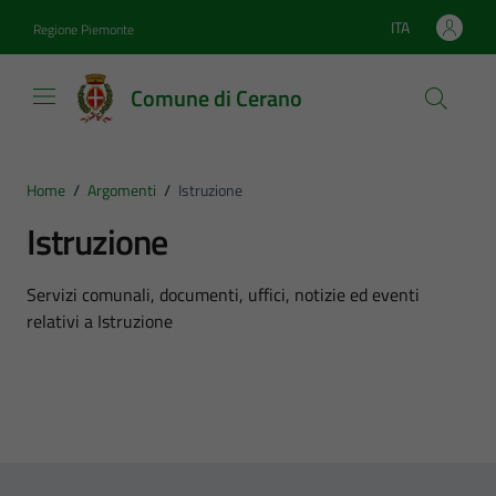
Vai ai contenuti
Vai al footer
ITA
Regione Piemonte
Lingua attiva:
Comune di Cerano
Home
/
Argomenti
/
Istruzione
Istruzione
Dettagli dell'argomento
Servizi comunali, documenti, uffici, notizie ed eventi
relativi a Istruzione