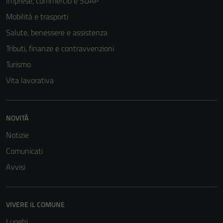
Imprese, commercio e SUAP
Questi cookie
non raccolgono
Mobilità e trasporti
informazioni
Salute, benessere e assistenza
personali.
Tributi, finanze e contravvenzioni
Turismo
Vita lavorativa
NOVITÀ
Notizie
Comunicati
Avvisi
VIVERE IL COMUNE
Luoghi