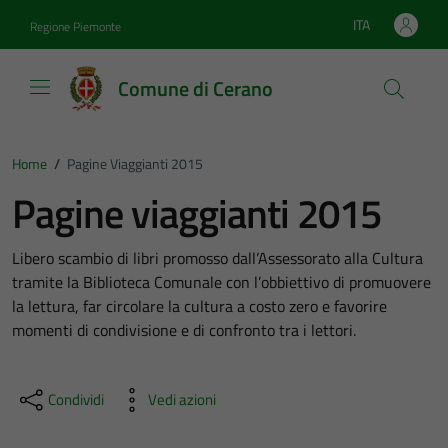
Vai ai contenuti
Vai al footer
ITA
Regione Piemonte
Lingua attiva:
Comune di Cerano
Home
/
Pagine Viaggianti 2015
Pagine viaggianti 2015
Libero scambio di libri promosso dall’Assessorato alla Cultura
tramite la Biblioteca Comunale con l’obbiettivo di promuovere
la lettura, far circolare la cultura a costo zero e favorire
momenti di condivisione e di confronto tra i lettori.
Condividi
Vedi azioni