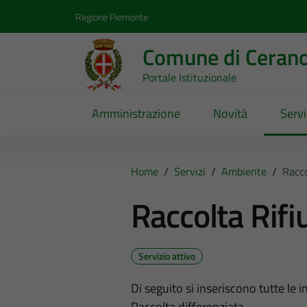
Vai ai contenuti
Vai al footer
Regione Piemonte
Comune di Ceran
Portale Istituzionale
Amministrazione
Novità
Servi
Home
/
Servizi
/
Ambiente
/
Racco
Raccolta Rifiu
Servizio attivo
Di seguito si inseriscono tutte le i
Raccolta differenziata.