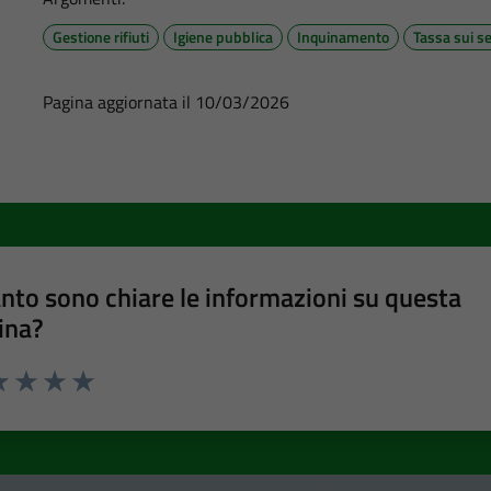
Gestione rifiuti
Igiene pubblica
Inquinamento
Tassa sui se
Pagina aggiornata il 10/03/2026
nto sono chiare le informazioni su questa
ina?
a 1 stelle su 5
luta 2 stelle su 5
Valuta 3 stelle su 5
Valuta 4 stelle su 5
Valuta 5 stelle su 5