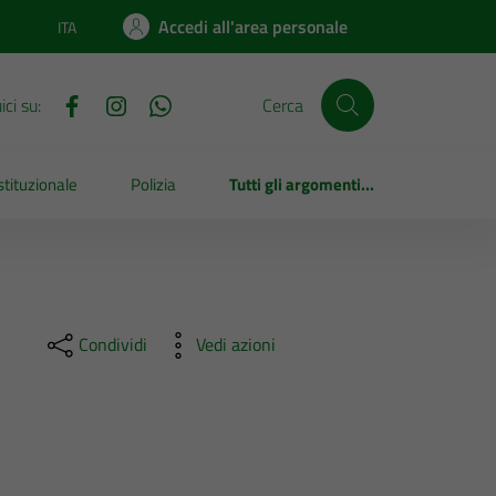
Accedi all'area personale
ITA
Lingua attiva:
ci su:
Cerca
tituzionale
Polizia
Tutti gli argomenti...
Condividi
Vedi azioni