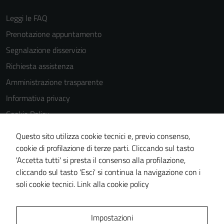
Leggi le FAQ
Prenotazione appuntamento
Segnalazione disservizio
Richiesta assistenza
Amministrazione trasparente
Informativa privacy
Cookie Policy
Note legali
Questo sito utilizza cookie tecnici e, previo consenso,
Dichiarazione di accessibilità
cookie di profilazione di terze parti. Cliccando sul tasto
'Accetta tutti' si presta il consenso alla profilazione,
Piano di miglioramento del sito
cliccando sul tasto 'Esci' si continua la navigazione con i
Meccanismo di feedback
soli cookie tecnici.
Link alla cookie policy
Area Privata
Impostazioni