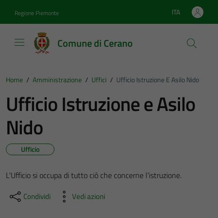
Vai ai contenuti
Vai al footer
ITA
Regione Piemonte
Lingua attiva:
Comune di Cerano
Home
/
Amministrazione
/
Uffici
/
Ufficio Istruzione E Asilo Nido
Ufficio Istruzione e Asilo
Nido
Ufficio
L'Ufficio si occupa di tutto ciò che concerne l'istruzione.
Condividi
Vedi azioni