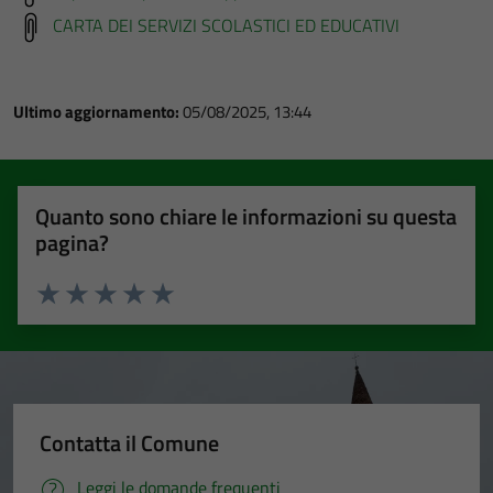
CARTA DEI SERVIZI SCOLASTICI ED EDUCATIVI
Tecnici
Ultimo aggiornamento:
05/08/2025, 13:44
Questi cookie
sono necessari
per il
funzionamento
Quanto sono chiare le informazioni su questa
del sito e non
pagina?
possono
essere
disabilitati.
Valuta 1 stelle su 5
Valuta 2 stelle su 5
Valuta 3 stelle su 5
Valuta 4 stelle su 5
Valuta 5 stelle su 5
Questi cookie
non raccolgono
informazioni
personali.
Contatta il Comune
Leggi le domande frequenti