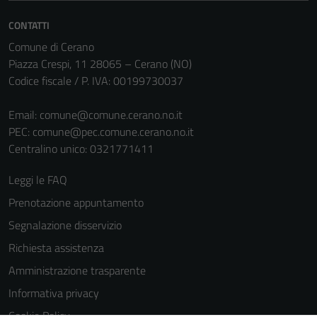
CONTATTI
Comune di Cerano
Piazza Crespi, 11 28065 – Cerano (NO)
Codice fiscale / P. IVA: 00199730037
Email:
comune@comune.cerano.no.it
PEC:
comune@pec.comune.cerano.no.it
Tecnici
Centralino unico: 0321771411
Questi cookie
sono necessari
Leggi le FAQ
per il
Prenotazione appuntamento
funzionamento
Segnalazione disservizio
del sito e non
possono
Richiesta assistenza
essere
Amministrazione trasparente
disabilitati.
Informativa privacy
Questi cookie
non raccolgono
Cookie Policy