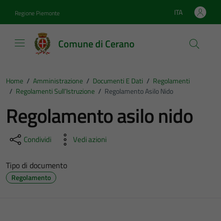
Vai ai contenuti
Vai al footer
ITA
Regione Piemonte
Lingua attiva:
Comune di Cerano
Home
/
Amministrazione
/
Documenti E Dati
/
Regolamenti
/
Regolamenti Sull’Istruzione
/
Regolamento Asilo Nido
Regolamento asilo nido
Condividi
Vedi azioni
Tipo di documento
Regolamento