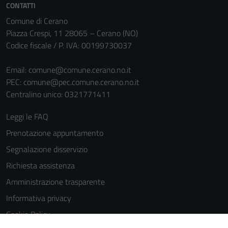
informazioni
CONTATTI
personali.
Comune di Cerano
Piazza Crespi, 11 28065 – Cerano (NO)
Codice fiscale / P. IVA: 00199730037
Email:
comune@comune.cerano.no.it
PEC:
comune@pec.comune.cerano.no.it
Centralino unico: 0321771411
Leggi le FAQ
Prenotazione appuntamento
Segnalazione disservizio
Richiesta assistenza
Amministrazione trasparente
Informativa privacy
Cookie Policy