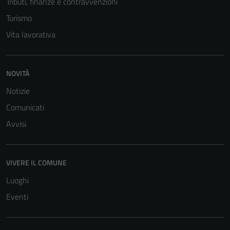
Tributi, finanze e contravvenzioni
Turismo
Vita lavorativa
NOVITÀ
Notizie
Tecnici
Comunicati
Questi cookie
sono necessari
Avvisi
per il
funzionamento
del sito e non
VIVERE IL COMUNE
possono
Luoghi
essere
disabilitati.
Eventi
Questi cookie
non raccolgono