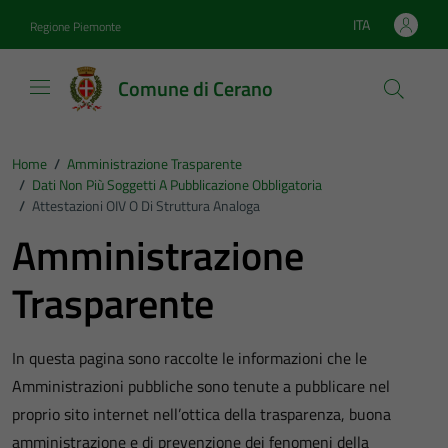
Vai ai contenuti
Vai al footer
ITA
Regione Piemonte
Lingua attiva:
Comune di Cerano
Home
/
Amministrazione Trasparente
/
Dati Non Più Soggetti A Pubblicazione Obbligatoria
/
Attestazioni OIV O Di Struttura Analoga
Amministrazione
Trasparente
In questa pagina sono raccolte le informazioni che le
Amministrazioni pubbliche sono tenute a pubblicare nel
proprio sito internet nell’ottica della trasparenza, buona
amministrazione e di prevenzione dei fenomeni della