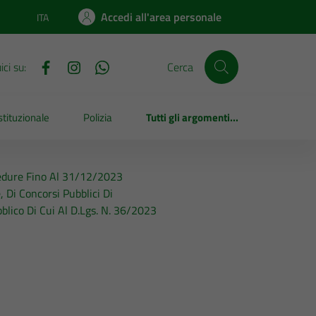
Accedi all'area personale
ITA
Lingua attiva:
ci su:
Cerca
tituzionale
Polizia
Tutti gli argomenti...
cedure Fino Al 31/12/2023
, Di Concorsi Pubblici Di
blico Di Cui Al D.Lgs. N. 36/2023