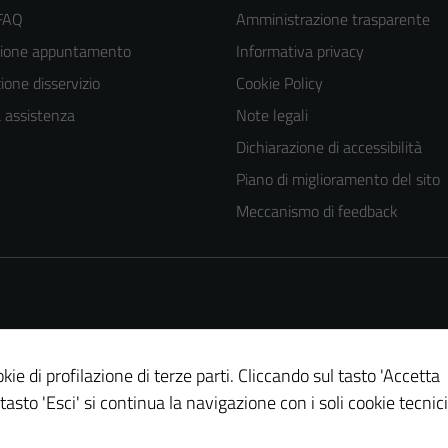
 FAQ
Amministrazione trasparente
zione appuntamento
Informativa privacy
one disservizio
Cookie Policy
a assistenza
Note legali
Dichiarazione di accessibilità
Piano di miglioramento del sito
Tecnici
Meccanismo di feedback
Questi cookie
sono necessari
per il
funzionamento
del sito e non
possono
essere
kie di profilazione di terze parti. Cliccando sul tasto 'Accetta
disabilitati.
 tasto 'Esci' si continua la navigazione con i soli cookie tecnici
Questi cookie