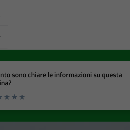
nto sono chiare le informazioni su questa
ina?
a 1 stelle su 5
luta 2 stelle su 5
Valuta 3 stelle su 5
Valuta 4 stelle su 5
Valuta 5 stelle su 5