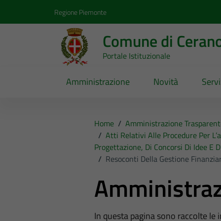
Vai ai contenuti
Vai al footer
Regione Piemonte
Comune di Ceran
Portale Istituzionale
Amministrazione
Novità
Servi
Home
/
Amministrazione Trasparent
/
Atti Relativi Alle Procedure Per L’
Progettazione, Di Concorsi Di Idee E D
/
Resoconti Della Gestione Finanziar
Amministraz
In questa pagina sono raccolte le