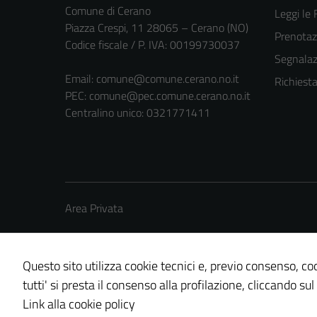
Comune di Cerano
Leggi le
Piazza Crespi, 11 28065 – Cerano (NO)
Prenota
Codice fiscale / P. IVA: 00199730037
Segnalazi
Email:
comune@comune.cerano.no.it
Richiest
PEC:
comune@pec.comune.cerano.no.it
Centralino unico: 0321771411
Area Privata
Questo sito utilizza cookie tecnici e, previo consenso, coo
tutti' si presta il consenso alla profilazione, cliccando sul
Credits: ©
Technical Design s.r.l.
Link alla cookie policy