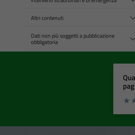
Interventi straordinari e di emergenza
Altri contenuti
Dati non più soggetti a pubblicazione
obbligatoria
Qua
pag
Valut
Va