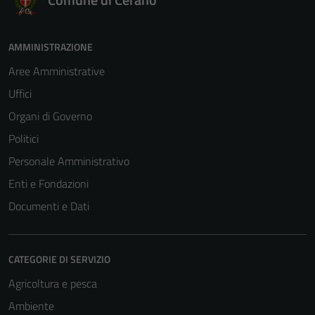
AMMINISTRAZIONE
Aree Amministrative
Tecnici
Uffici
Questi cookie
Organi di Governo
sono necessari
Politici
per il
Personale Amministrativo
funzionamento
del sito e non
Enti e Fondazioni
possono
Documenti e Dati
essere
disabilitati.
Questi cookie
CATEGORIE DI SERVIZIO
non raccolgono
informazioni
Agricoltura e pesca
personali.
Ambiente