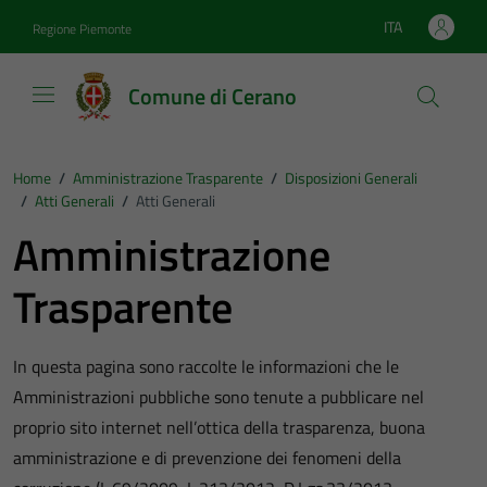
Vai ai contenuti
Vai al footer
ITA
Regione Piemonte
Lingua attiva:
Comune di Cerano
Home
/
Amministrazione Trasparente
/
Disposizioni Generali
/
Atti Generali
/
Atti Generali
Amministrazione
Trasparente
In questa pagina sono raccolte le informazioni che le
Amministrazioni pubbliche sono tenute a pubblicare nel
proprio sito internet nell’ottica della trasparenza, buona
amministrazione e di prevenzione dei fenomeni della