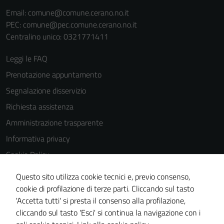
Email:
comune@comune.cerano.no.it
PEC:
comune@pec.comune.cerano.no.it
Centralino unico: 0321771411
Leggi le FAQ
Prenotazione appuntamento
Segnalazione disservizio
Richiesta assistenza
Amministrazione trasparente
Informativa privacy
Cookie Policy
Note legali
Questo sito utilizza cookie tecnici e, previo consenso,
Dichiarazione di accessibilità
cookie di profilazione di terze parti. Cliccando sul tasto
'Accetta tutti' si presta il consenso alla profilazione,
Piano di miglioramento del sito
cliccando sul tasto 'Esci' si continua la navigazione con i
Meccanismo di feedback