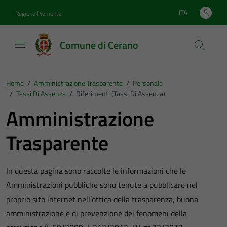
Vai ai contenuti
Vai al footer
ITA
Regione Piemonte
Lingua attiva:
Comune di Cerano
Home
/
Amministrazione Trasparente
/
Personale
/
Tassi Di Assenza
/
Riferimenti (Tassi Di Assenza)
Amministrazione
Trasparente
In questa pagina sono raccolte le informazioni che le
Amministrazioni pubbliche sono tenute a pubblicare nel
proprio sito internet nell’ottica della trasparenza, buona
amministrazione e di prevenzione dei fenomeni della