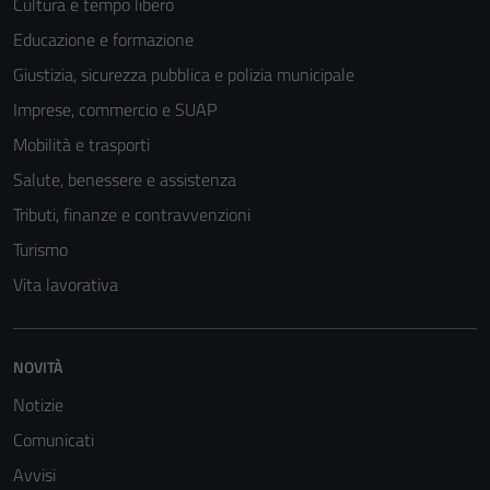
Cultura e tempo libero
Educazione e formazione
Tecnici
Giustizia, sicurezza pubblica e polizia municipale
Questi cookie
Imprese, commercio e SUAP
sono necessari
Mobilità e trasporti
per il
funzionamento
Salute, benessere e assistenza
del sito e non
Tributi, finanze e contravvenzioni
possono
Turismo
essere
disabilitati.
Vita lavorativa
Questi cookie
non raccolgono
informazioni
NOVITÀ
personali.
Notizie
Comunicati
Avvisi