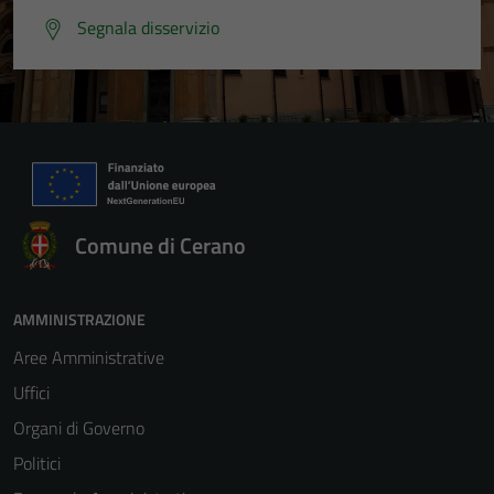
Segnala disservizio
Comune di Cerano
Tecnici
Questi cookie
AMMINISTRAZIONE
sono necessari
per il
Aree Amministrative
funzionamento
Uffici
del sito e non
Organi di Governo
possono
essere
Politici
disabilitati.