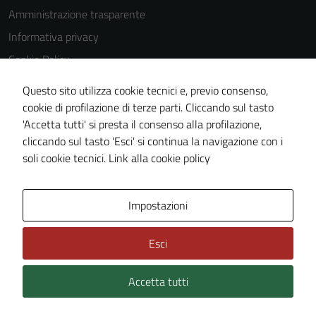
Amministrazione trasparente
Informativa privacy
Cookie Policy
Note legali
Questo sito utilizza cookie tecnici e, previo consenso,
Dichiarazione di accessibilità
cookie di profilazione di terze parti. Cliccando sul tasto
'Accetta tutti' si presta il consenso alla profilazione,
Piano di miglioramento del sito
cliccando sul tasto 'Esci' si continua la navigazione con i
Meccanismo di feedback
soli cookie tecnici.
Link alla cookie policy
Area Privata
Impostazioni
Esci
Accetta tutti
Credits: ©
Technical Design s.r.l.