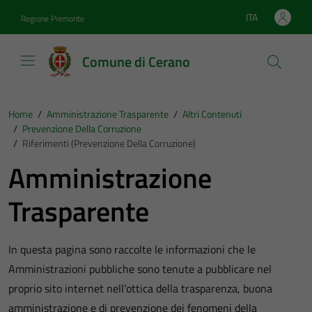
Vai ai contenuti
Vai al footer
ITA
Regione Piemonte
Lingua attiva:
Comune di Cerano
Home
/
Amministrazione Trasparente
/
Altri Contenuti
/
Prevenzione Della Corruzione
/
Riferimenti (Prevenzione Della Corruzione)
Amministrazione
Trasparente
In questa pagina sono raccolte le informazioni che le
Amministrazioni pubbliche sono tenute a pubblicare nel
proprio sito internet nell’ottica della trasparenza, buona
amministrazione e di prevenzione dei fenomeni della