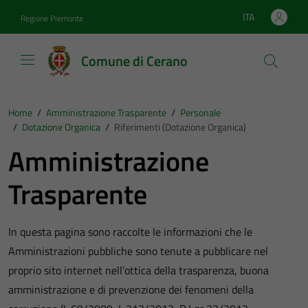
Vai ai contenuti
Vai al footer
ITA
Regione Piemonte
Lingua attiva:
Comune di Cerano
Home
/
Amministrazione Trasparente
/
Personale
/
Dotazione Organica
/
Riferimenti (Dotazione Organica)
Amministrazione
Trasparente
In questa pagina sono raccolte le informazioni che le
Amministrazioni pubbliche sono tenute a pubblicare nel
proprio sito internet nell’ottica della trasparenza, buona
amministrazione e di prevenzione dei fenomeni della