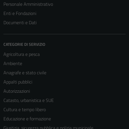
Personale Amministrativo
Enti e Fondazioni
Documenti e Dati
CATEGORIE DI SERVIZIO
Agricoltura e pesca
Ambiente
Tecnici
Anagrafe e stato civile
Questi cookie
Appalti pubblici
sono necessari
Autorizzazioni
per il
funzionamento
Catasto, urbanistica e SUE
del sito e non
Cultura e tempo libero
possono
Educazione e formazione
essere
disabilitati.
Giustizia, sicurezza pubblica e polizia municipale