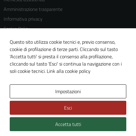
Amministrazione trasparente
Informativa privacy
Cookie Policy
Note legali
Questo sito utilizza cookie tecnici e, previo consenso,
Dichiarazione di accessibilità
cookie di profilazione di terze parti. Cliccando sul tasto
'Accetta tutti' si presta il consenso alla profilazione,
Piano di miglioramento del sito
cliccando sul tasto 'Esci' si continua la navigazione con i
Meccanismo di feedback
soli cookie tecnici.
Link alla cookie policy
Area Privata
Impostazioni
Esci
Accetta tutti
Credits: ©
Technical Design s.r.l.