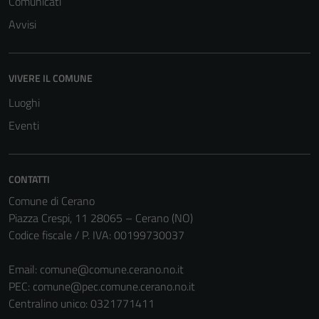
Comunicati
possono
essere
Avvisi
disabilitati.
Questi cookie
non raccolgono
VIVERE IL COMUNE
informazioni
Luoghi
personali.
Eventi
CONTATTI
Comune di Cerano
Piazza Crespi, 11 28065 – Cerano (NO)
Codice fiscale / P. IVA: 00199730037
Email:
comune@comune.cerano.no.it
PEC:
comune@pec.comune.cerano.no.it
Centralino unico: 0321771411