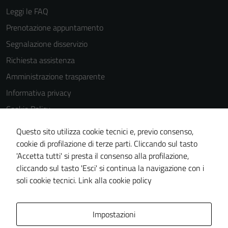
Leggi le FAQ
Prenotazione appuntamento
Segnalazione disservizio
Richiesta assistenza
Amministrazione trasparente
Informativa privacy
Cookie Policy
Note legali
Questo sito utilizza cookie tecnici e, previo consenso,
Dichiarazione di accessibilità
cookie di profilazione di terze parti. Cliccando sul tasto
'Accetta tutti' si presta il consenso alla profilazione,
Piano di miglioramento del sito
cliccando sul tasto 'Esci' si continua la navigazione con i
Meccanismo di feedback
soli cookie tecnici.
Link alla cookie policy
Area Privata
Impostazioni