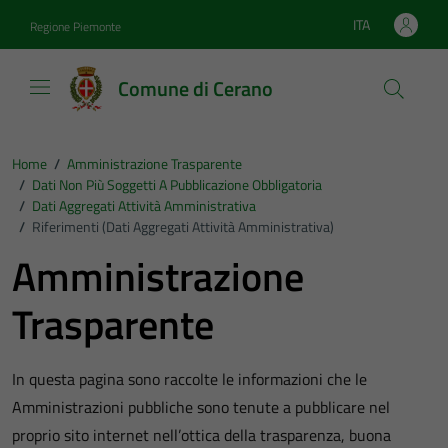
Vai ai contenuti
Vai al footer
ITA
Regione Piemonte
Lingua attiva:
Comune di Cerano
Home
/
Amministrazione Trasparente
/
Dati Non Più Soggetti A Pubblicazione Obbligatoria
/
Dati Aggregati Attività Amministrativa
/
Riferimenti (Dati Aggregati Attività Amministrativa)
Amministrazione
Trasparente
In questa pagina sono raccolte le informazioni che le
Amministrazioni pubbliche sono tenute a pubblicare nel
proprio sito internet nell’ottica della trasparenza, buona