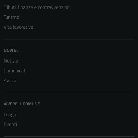
Tributi, finanze e contravvenzioni
sono necessari
per il
Turismo
funzionamento
Vita lavorativa
del sito e non
possono
essere
NOVITÀ
disabilitati.
Questi cookie
Notizie
non raccolgono
Comunicati
informazioni
Avvisi
personali.
VIVERE IL COMUNE
Luoghi
Eventi