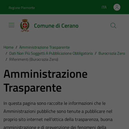
Vai ai contenuti
Vai al footer
ITA
Regione Piemonte
Lingua attiva:
Comune di Cerano
Home
/
Amministrazione Trasparente
/
Dati Non Più Soggetti A Pubblicazione Obbligatoria
/
Burocrazia Zero
/
Riferimenti (Burocrazia Zero)
Amministrazione
Trasparente
In questa pagina sono raccolte le informazioni che le
Amministrazioni pubbliche sono tenute a pubblicare nel
proprio sito internet nell’ottica della trasparenza, buona
amministrazione e di prevenzione dei fenomeni della