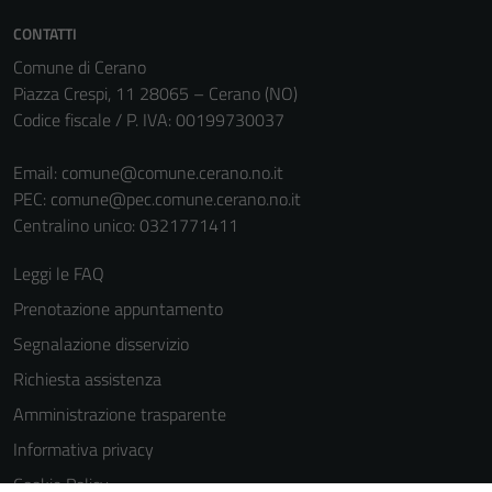
CONTATTI
Comune di Cerano
Piazza Crespi, 11 28065 – Cerano (NO)
Codice fiscale / P. IVA: 00199730037
Email:
comune@comune.cerano.no.it
PEC:
comune@pec.comune.cerano.no.it
Centralino unico: 0321771411
Leggi le FAQ
Prenotazione appuntamento
Segnalazione disservizio
Richiesta assistenza
Amministrazione trasparente
Informativa privacy
Cookie Policy