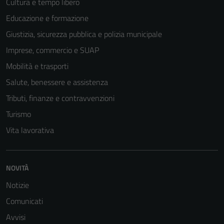
Cultura e tempo libero
Educazione e formazione
Giustizia, sicurezza pubblica e polizia municipale
Imprese, commercio e SUAP
Mobilità e trasporti
Salute, benessere e assistenza
Tributi, finanze e contravvenzioni
Turismo
Vita lavorativa
Tecnici
Questi cookie
sono necessari
NOVITÀ
per il
Notizie
funzionamento
Comunicati
del sito e non
possono
Avvisi