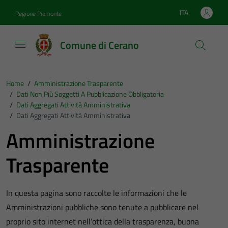
Vai ai contenuti
Vai al footer
ITA
Regione Piemonte
Lingua attiva:
Comune di Cerano
Home
/
Amministrazione Trasparente
/
Dati Non Più Soggetti A Pubblicazione Obbligatoria
/
Dati Aggregati Attività Amministrativa
/
Dati Aggregati Attività Amministrativa
Amministrazione
Trasparente
In questa pagina sono raccolte le informazioni che le
Amministrazioni pubbliche sono tenute a pubblicare nel
proprio sito internet nell’ottica della trasparenza, buona