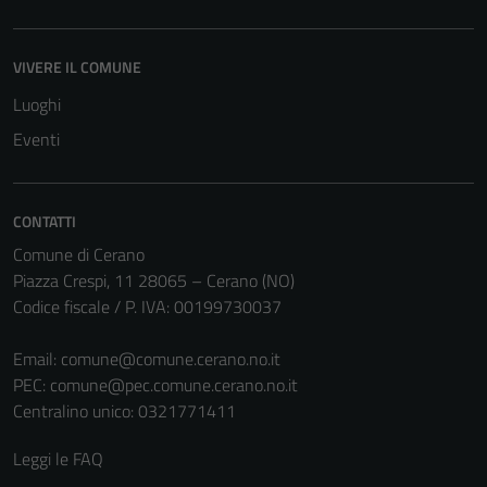
essere
disabilitati.
Questi cookie
VIVERE IL COMUNE
non raccolgono
Luoghi
informazioni
personali.
Eventi
CONTATTI
Comune di Cerano
Piazza Crespi, 11 28065 – Cerano (NO)
Codice fiscale / P. IVA: 00199730037
Email:
comune@comune.cerano.no.it
PEC:
comune@pec.comune.cerano.no.it
Centralino unico: 0321771411
Leggi le FAQ