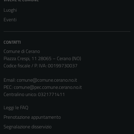
sono necessari
Luoghi
per il
Eventi
funzionamento
del sito e non
possono
essere
CONTATTI
disabilitati.
Comune di Cerano
Questi cookie
Piazza Crespi, 11 28065 – Cerano (NO)
non raccolgono
Codice fiscale / P. IVA: 00199730037
informazioni
personali.
Email:
comune@comune.cerano.no.it
PEC:
comune@pec.comune.cerano.no.it
Centralino unico: 0321771411
Leggi le FAQ
Prenotazione appuntamento
Segnalazione disservizio