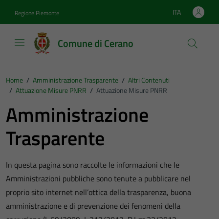
Vai ai contenuti
Vai al footer
ITA
Regione Piemonte
Lingua attiva:
Comune di Cerano
Home
/
Amministrazione Trasparente
/
Altri Contenuti
/
Attuazione Misure PNRR
/
Attuazione Misure PNRR
Amministrazione
Trasparente
In questa pagina sono raccolte le informazioni che le
Amministrazioni pubbliche sono tenute a pubblicare nel
proprio sito internet nell’ottica della trasparenza, buona
amministrazione e di prevenzione dei fenomeni della