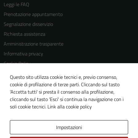
Leggi le FAQ
Prenotazione appuntamento
Segnalazione disservizio
Tecnici
Questi cookie
Richiesta assistenza
sono necessari
Amministrazione trasparente
per il
Informativa privacy
funzionamento
del sito e non
Cookie Policy
possono
Note legali
Questo sito utilizza cookie tecnici e, previo consenso,
essere
Dichiarazione di accessibilità
cookie di profilazione di terze parti. Cliccando sul tasto
disabilitati.
'Accetta tutti' si presta il consenso alla profilazione,
Questi cookie
Piano di miglioramento del sito
cliccando sul tasto 'Esci' si continua la navigazione con i
non raccolgono
Meccanismo di feedback
soli cookie tecnici.
Link alla cookie policy
informazioni
personali.
Area Privata
Impostazioni