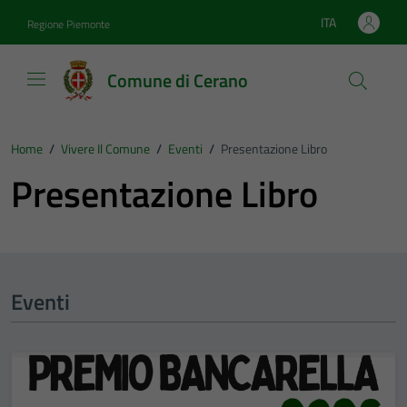
Vai ai contenuti
Vai al footer
ITA
Regione Piemonte
Lingua attiva:
Comune di Cerano
Home
/
Vivere Il Comune
/
Eventi
/
Presentazione Libro
Presentazione Libro
Eventi