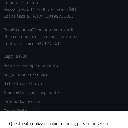
Comune di Cerano
Piazza Crespi, 11 28065 – Cerano (NO)
Codice fiscale / P. IVA: 00199730037
Email:
comune@comune.cerano.no.it
PEC:
comune@pec.comune.cerano.no.it
Centralino unico: 0321771411
Leggi le FAQ
Prenotazione appuntamento
Segnalazione disservizio
Richiesta assistenza
Amministrazione trasparente
Informativa privacy
Cookie Policy
Tecnici
Note legali
Questi cookie
Questo sito utilizza cookie tecnici e, previo consenso,
sono necessari