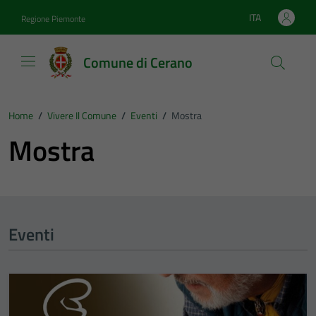
Vai ai contenuti
Vai al footer
ITA
Regione Piemonte
Lingua attiva:
Comune di Cerano
Home
/
Vivere Il Comune
/
Eventi
/
Mostra
Mostra
Eventi