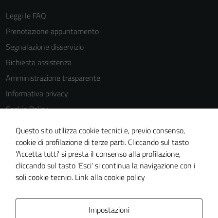
Leggi le FAQ
Prenotazione appuntamento
Segnalazione disservizio
Richiesta assistenza
Amministrazione trasparente
Informativa privacy
Cookie Policy
Note legali
Questo sito utilizza cookie tecnici e, previo consenso,
Dichiarazione di accessibilità
cookie di profilazione di terze parti. Cliccando sul tasto
'Accetta tutti' si presta il consenso alla profilazione,
Piano di miglioramento del sito
cliccando sul tasto 'Esci' si continua la navigazione con i
Meccanismo di feedback
soli cookie tecnici.
Link alla cookie policy
Area Privata
Impostazioni