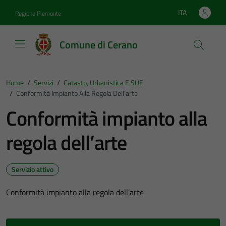
Vai ai contenuti
Vai al footer
ITA
Regione Piemonte
Lingua attiva:
Comune di Cerano
Home
/
Servizi
/
Catasto, Urbanistica E SUE
/
Conformità Impianto Alla Regola Dell’arte
Conformità impianto alla
regola dell’arte
Servizio attivo
Conformità impianto alla regola dell’arte