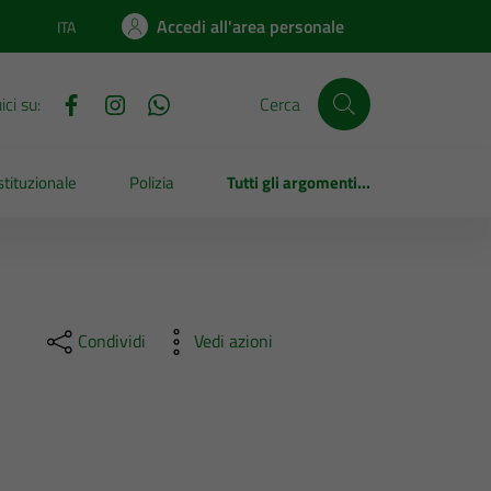
Accedi all'area personale
ITA
Lingua attiva:
ci su:
Cerca
tituzionale
Polizia
Tutti gli argomenti...
Condividi
Vedi azioni