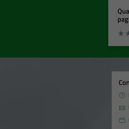
Qua
pag
Valut
Va
Con