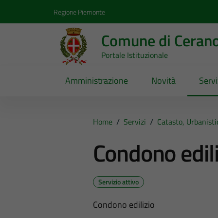
Vai ai contenuti
Vai al footer
Regione Piemonte
Comune di Ceran
Portale Istituzionale
Amministrazione
Novità
Servi
Home
/
Servizi
/
Catasto, Urbanist
Condono edili
Servizio attivo
Condono edilizio