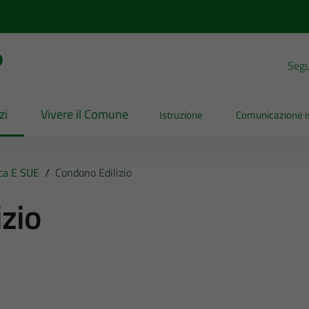
o
Segui
zi
Vivere il Comune
Istruzione
Comunicazione is
ica E SUE
/
Condono Edilizio
zio