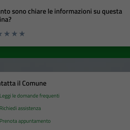
nto sono chiare le informazioni su questa
ina?
a 1 stelle su 5
luta 2 stelle su 5
Valuta 3 stelle su 5
Valuta 4 stelle su 5
Valuta 5 stelle su 5
tatta il Comune
Leggi le domande frequenti
Richiedi assistenza
Prenota appuntamento