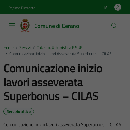
Vai ai contenuti
Vai al footer
ITA
Regione Piemonte
Lingua attiva:
Comune di Cerano
Home
/
Servizi
/
Catasto, Urbanistica E SUE
/
Comunicazione Inizio Lavori Asseverata Superbonus – CILAS
Comunicazione inizio
lavori asseverata
Superbonus – CILAS
Servizio attivo
Comunicazione inizio lavori asseverata Superbonus – CILAS