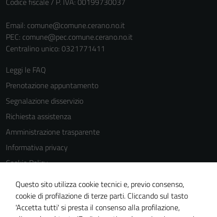
Codice fiscale / P. IVA: 00199730037
Email:
comune@comune.cerano.no.it
PEC:
comune@pec.comune.cerano.no.it
Centralino unico: 0321771411
Leggi le FAQ
Prenotazione appuntamento
Segnalazione disservizio
Richiesta assistenza
Amministrazione trasparente
Informativa privacy
Cookie Policy
Note legali
Questo sito utilizza cookie tecnici e, previo consenso,
Dichiarazione di accessibilità
cookie di profilazione di terze parti. Cliccando sul tasto
'Accetta tutti' si presta il consenso alla profilazione,
Piano di miglioramento del sito