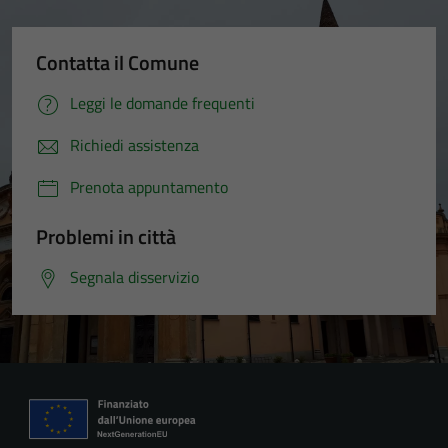
Contatta il Comune
Leggi le domande frequenti
Richiedi assistenza
Tecnici
Questi cookie
Prenota appuntamento
sono necessari
per il
Problemi in città
funzionamento
del sito e non
Segnala disservizio
possono
essere
disabilitati.
Questi cookie
non raccolgono
informazioni
personali.