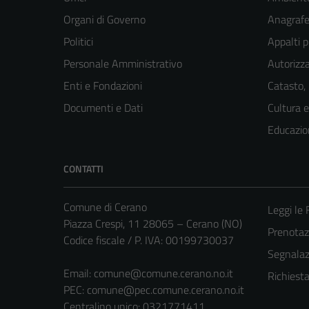
Organi di Governo
Anagrafe 
Politici
Appalti p
Personale Amministrativo
Autorizza
Enti e Fondazioni
Catasto,
Documenti e Dati
Cultura 
Educazio
CONTATTI
Comune di Cerano
Leggi le
Piazza Crespi, 11 28065 – Cerano (NO)
Prenota
Codice fiscale / P. IVA: 00199730037
Segnalazi
Email:
comune@comune.cerano.no.it
Richiest
PEC:
comune@pec.comune.cerano.no.it
Centralino unico: 0321771411