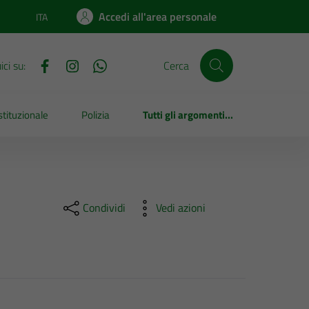
Accedi all'area personale
ITA
Lingua attiva:
ci su:
Cerca
tituzionale
Polizia
Tutti gli argomenti...
Condividi
Vedi azioni