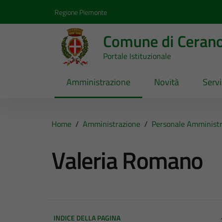
Vai ai contenuti
Vai al footer
Regione Piemonte
Comune di Ceran
Portale Istituzionale
Amministrazione
Novità
Servi
Home
/
Amministrazione
/
Personale Amministr
Valeria Romano
INDICE DELLA PAGINA