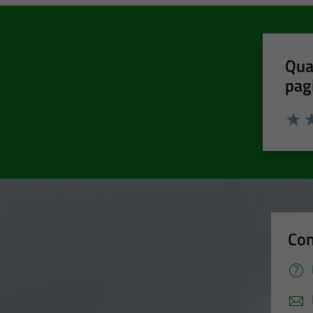
Qua
pag
Valut
Va
Con