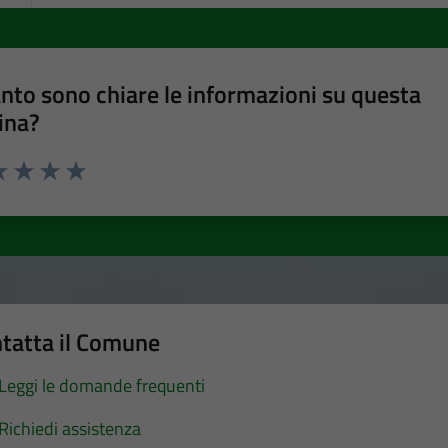
nto sono chiare le informazioni su questa
ina?
a 1 stelle su 5
luta 2 stelle su 5
Valuta 3 stelle su 5
Valuta 4 stelle su 5
Valuta 5 stelle su 5
tatta il Comune
Leggi le domande frequenti
Richiedi assistenza