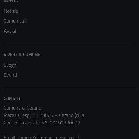
NOVITÀ
Notizie
Comunicati
Avvisi
Tecnici
Questi cookie
sono necessari
VIVERE IL COMUNE
per il
Luoghi
funzionamento
del sito e non
Eventi
possono
essere
disabilitati.
CONTATTI
Questi cookie
Comune di Cerano
non raccolgono
Piazza Crespi, 11 28065 – Cerano (NO)
informazioni
Codice fiscale / P. IVA: 00199730037
personali.
Email:
comune@comune.cerano.no.it