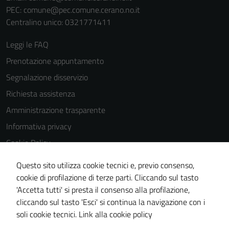
PEC:
comune@pec.comune.cerano.no.it
Centralino unico: 0321771411
Leggi le FAQ
Prenotazione appuntamento
Segnalazione disservizio
Richiesta assistenza
Amministrazione trasparente
Informativa privacy
Cookie Policy
Note legali
Questo sito utilizza cookie tecnici e, previo consenso,
Dichiarazione di accessibilità
cookie di profilazione di terze parti. Cliccando sul tasto
'Accetta tutti' si presta il consenso alla profilazione,
Piano di miglioramento del sito
cliccando sul tasto 'Esci' si continua la navigazione con i
Meccanismo di feedback
soli cookie tecnici.
Link alla cookie policy