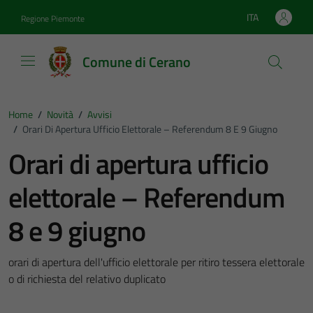
Vai ai contenuti
Vai al footer
ITA
Regione Piemonte
Lingua attiva:
Comune di Cerano
Home
/
Novità
/
Avvisi
/
Orari Di Apertura Ufficio Elettorale – Referendum 8 E 9 Giugno
Orari di apertura ufficio
elettorale – Referendum
8 e 9 giugno
orari di apertura dell'ufficio elettorale per ritiro tessera elettorale
o di richiesta del relativo duplicato