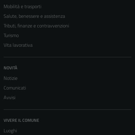
Mobilità e trasporti
Salute, benessere e assistenza
Tributi, finanze e contravvenzioni
Turismo
Vita lavorativa
NOVITÀ
Tecnici
Questi cookie
Notizie
sono necessari
Comunicati
per il
Avvisi
funzionamento
del sito e non
possono
essere
VIVERE IL COMUNE
disabilitati.
Luoghi
Questi cookie