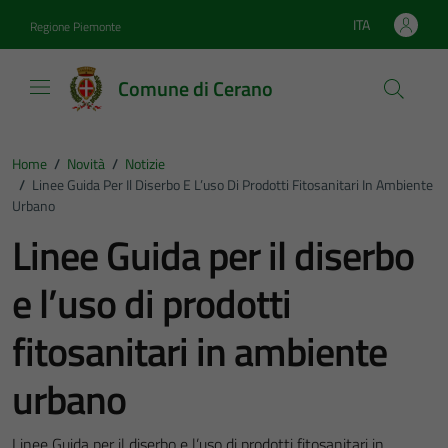
Vai ai contenuti
Vai al footer
ITA
Regione Piemonte
Lingua attiva:
Comune di Cerano
Home
/
Novità
/
Notizie
/
Linee Guida Per Il Diserbo E L’uso Di Prodotti Fitosanitari In Ambiente
Urbano
Linee Guida per il diserbo
e l’uso di prodotti
fitosanitari in ambiente
urbano
Linee Guida per il diserbo e l’uso di prodotti fitosanitari in