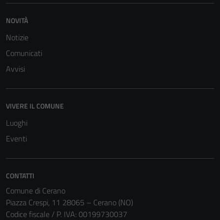
NOVITÀ
Notizie
Comunicati
Tecnici
Avvisi
Questi cookie
sono necessari
per il
VIVERE IL COMUNE
funzionamento
Luoghi
del sito e non
Eventi
possono
essere
disabilitati.
Questi cookie
CONTATTI
non raccolgono
Comune di Cerano
informazioni
Piazza Crespi, 11 28065 – Cerano (NO)
personali.
Codice fiscale / P. IVA: 00199730037