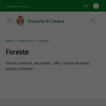
Vai ai contenuti
Vai al footer
ITA
Regione Piemonte
Lingua attiva:
Comune di Cerano
Home
/
Argomenti
/
Foreste
Foreste
Dettagli dell'argomento
Servizi comunali, documenti, uffici, notizie ed eventi
relativi a Foreste