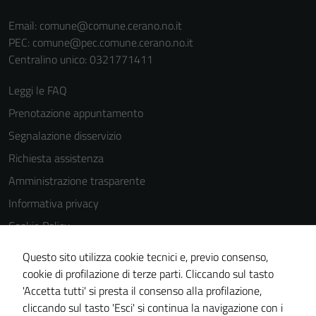
Email:
comune@comune.cerano.no.it
PEC:
comune@pec.comune.cerano.no.it
Centralino unico: 0321771411
Leggi le FAQ
Prenotazione appuntamento
Segnalazione disservizio
Richiesta assistenza
Amministrazione trasparente
Informativa privacy
Cookie Policy
Note legali
Questo sito utilizza cookie tecnici e, previo consenso,
Dichiarazione di accessibilità
cookie di profilazione di terze parti. Cliccando sul tasto
'Accetta tutti' si presta il consenso alla profilazione,
Piano di miglioramento del sito
cliccando sul tasto 'Esci' si continua la navigazione con i