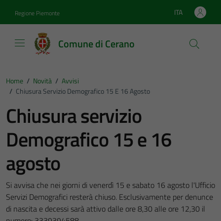
Vai ai contenuti
Vai al footer
ITA
Regione Piemonte
Lingua attiva:
Comune di Cerano
Home
/
Novità
/
Avvisi
/
Chiusura Servizio Demografico 15 E 16 Agosto
Chiusura servizio
Demografico 15 e 16
agosto
Si avvisa che nei giorni di venerdì 15 e sabato 16 agosto l'Ufficio
Servizi Demografici resterà chiuso. Esclusivamente per denunce
di nascita e decessi sarà attivo dalle ore 8,30 alle ore 12,30 il
numero: 3339394588