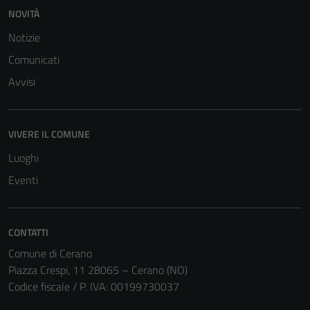
funzionamento
NOVITÀ
del sito e non
possono
Notizie
essere
Comunicati
disabilitati.
Avvisi
Questi cookie
non raccolgono
informazioni
personali.
VIVERE IL COMUNE
Luoghi
Eventi
CONTATTI
Comune di Cerano
Piazza Crespi, 11 28065 – Cerano (NO)
Codice fiscale / P. IVA: 00199730037