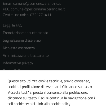
Email:
comune@comune.cerano.no.it
PEC:
comune@pec.comune.cerano.no.it
Centralino unico: 0321771411
Leggi le FAQ
Prenotazione appuntamento
Segnalazione disservizio
Richiesta assistenza
Amministrazione trasparente
Informativa privacy
Cookie Policy
Note legali
Questo sito utilizza cookie tecnici e, previo consenso,
Dichiarazione di accessibilità
cookie di profilazione di terze parti. Cliccando sul tasto
'Accetta tutti' si presta il consenso alla profilazione,
Piano di miglioramento del sito
cliccando sul tasto 'Esci' si continua la navigazione con i
Meccanismo di feedback
soli cookie tecnici.
Link alla cookie policy