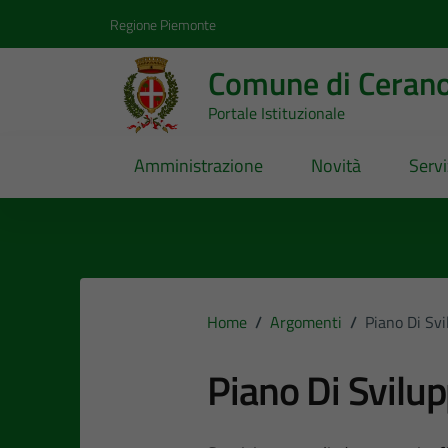
Vai ai contenuti
Vai al footer
Regione Piemonte
Comune di Ceran
Portale Istituzionale
Amministrazione
Novità
Servi
Home
/
Argomenti
/
Piano Di Sv
Piano Di Svilu