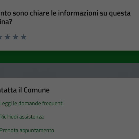
nto sono chiare le informazioni su questa
ina?
a 1 stelle su 5
luta 2 stelle su 5
Valuta 3 stelle su 5
Valuta 4 stelle su 5
Valuta 5 stelle su 5
tatta il Comune
Leggi le domande frequenti
Richiedi assistenza
Prenota appuntamento