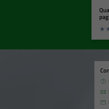
Qua
pag
Valut
Va
Con