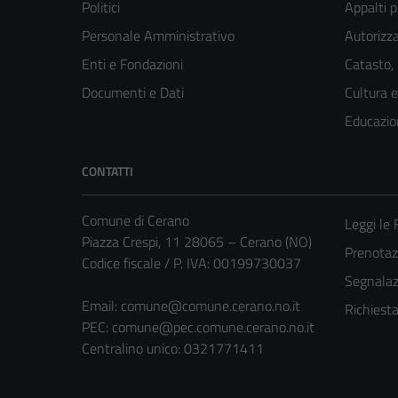
Politici
Appalti p
Personale Amministrativo
Autorizza
Enti e Fondazioni
Catasto,
Documenti e Dati
Cultura 
Educazio
CONTATTI
Comune di Cerano
Leggi le
Piazza Crespi, 11 28065 – Cerano (NO)
Prenota
Codice fiscale / P. IVA: 00199730037
Segnalazi
Email:
comune@comune.cerano.no.it
Richiest
PEC:
comune@pec.comune.cerano.no.it
Centralino unico: 0321771411