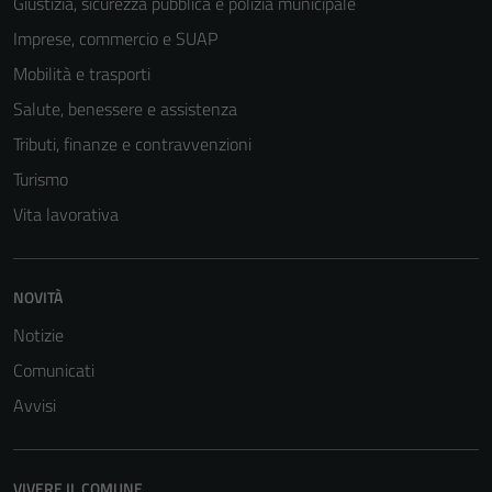
Giustizia, sicurezza pubblica e polizia municipale
Questi cookie
Imprese, commercio e SUAP
non raccolgono
Mobilità e trasporti
informazioni
personali.
Salute, benessere e assistenza
Tributi, finanze e contravvenzioni
Turismo
Vita lavorativa
NOVITÀ
Notizie
Comunicati
Avvisi
VIVERE IL COMUNE