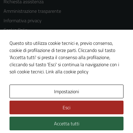
Richiesta assistenza
Amministrazione trasparente
Informativa privacy
Cookie Policy
Note legali
Questo sito utilizza cookie tecnici e, previo consenso,
Dichiarazione di accessibilità
cookie di profilazione di terze parti. Cliccando sul tasto
'Accetta tutti' si presta il consenso alla profilazione,
Piano di miglioramento del sito
cliccando sul tasto 'Esci' si continua la navigazione con i
Meccanismo di feedback
soli cookie tecnici.
Link alla cookie policy
Area Privata
Impostazioni
Esci
Accetta tutti
Credits: ©
Technical Design s.r.l.