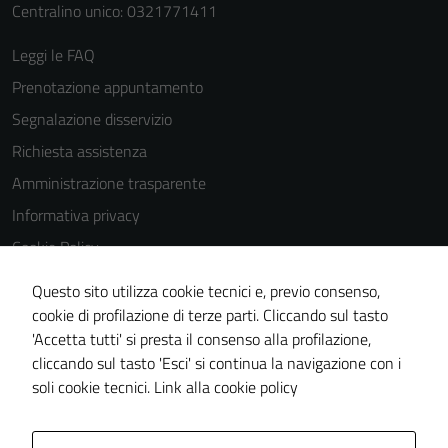
Centralino unico: 0321771411
Leggi le FAQ
Prenotazione appuntamento
Segnalazione disservizio
Richiesta assistenza
Amministrazione trasparente
Informativa privacy
Cookie Policy
Note legali
Questo sito utilizza cookie tecnici e, previo consenso,
Dichiarazione di accessibilità
cookie di profilazione di terze parti. Cliccando sul tasto
'Accetta tutti' si presta il consenso alla profilazione,
Piano di miglioramento del sito
cliccando sul tasto 'Esci' si continua la navigazione con i
Meccanismo di feedback
soli cookie tecnici.
Link alla cookie policy