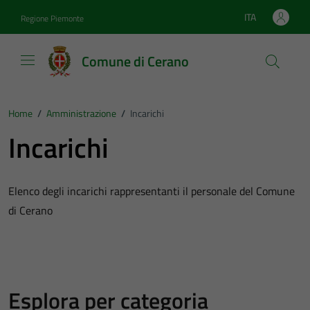
Vai ai contenuti
Vai al footer
ITA
Regione Piemonte
Lingua attiva:
Comune di Cerano
Home
/
Amministrazione
/
Incarichi
Incarichi
Elenco degli incarichi rappresentanti il personale del Comune
di Cerano
Esplora per categoria