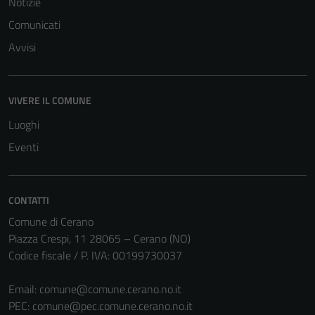
Notizie
Comunicati
Avvisi
Tecnici
Questi cookie
VIVERE IL COMUNE
sono necessari
per il
Luoghi
funzionamento
Eventi
del sito e non
possono
essere
CONTATTI
disabilitati.
Comune di Cerano
Questi cookie
Piazza Crespi, 11 28065 – Cerano (NO)
non raccolgono
Codice fiscale / P. IVA: 00199730037
informazioni
personali.
Email:
comune@comune.cerano.no.it
PEC:
comune@pec.comune.cerano.no.it