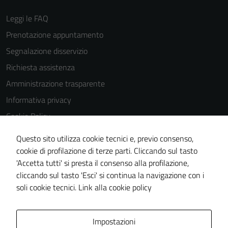
Leggi le FAQ
Prenotazione appuntamento
Tecnici
Segnalazione disservizio
Questi cookie
Richiesta assistenza
sono necessari
Amministrazione trasparente
per il
funzionamento
Informativa privacy
del sito e non
Cookie Policy
possono
Note legali
essere
Questo sito utilizza cookie tecnici e, previo consenso,
disabilitati.
Dichiarazione di accessibilità
cookie di profilazione di terze parti. Cliccando sul tasto
Questi cookie
'Accetta tutti' si presta il consenso alla profilazione,
Piano di miglioramento del sito
non raccolgono
cliccando sul tasto 'Esci' si continua la navigazione con i
Meccanismo di feedback
informazioni
soli cookie tecnici.
Link alla cookie policy
personali.
Area Privata
Impostazioni