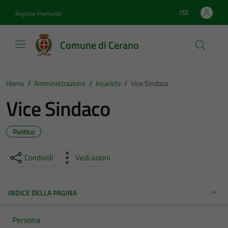
Vai ai contenuti
Vai al footer
ITA
Regione Piemonte
Lingua attiva:
Comune di Cerano
Home
/
Amministrazione
/
Incarichi
/
Vice Sindaco
Vice Sindaco
Politico
Condividi
Vedi azioni
INDICE DELLA PAGINA
Persona