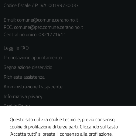
Codice fiscale / P. IVA: 00199730037
Email:
comune@comune.cerano.no.it
PEC:
comune@pec.comune.cerano.no.it
Centralino unico: 0321771411
Tecnici
Leggi le FAQ
Questi cookie
Prenotazione appuntamento
sono necessari
Segnalazione disservizio
per il
funzionamento
Richiesta assistenza
del sito e non
Amministrazione trasparente
possono
Informativa privacy
essere
disabilitati.
Cookie Policy
Questi cookie
Note legali
Questo sito utilizza cookie tecnici e, previo consenso,
non raccolgono
Dichiarazione di accessibilità
cookie di profilazione di terze parti. Cliccando sul tasto
informazioni
'Accetta tutti' si presta il consenso alla profilazione,
personali.
Piano di miglioramento del sito