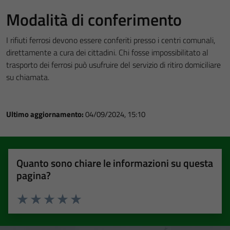
Modalità di conferimento
I rifiuti ferrosi devono essere conferiti presso i centri comunali,
direttamente a cura dei cittadini. Chi fosse impossibilitato al
trasporto dei ferrosi può usufruire del servizio di ritiro domiciliare
su chiamata.
Ultimo aggiornamento:
04/09/2024, 15:10
Quanto sono chiare le informazioni su questa
pagina?
Valuta 1 stelle su 5
Valuta 2 stelle su 5
Valuta 3 stelle su 5
Valuta 4 stelle su 5
Valuta 5 stelle su 5