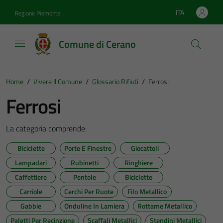
Vai ai contenuti
Vai al footer
ITA
Regione Piemonte
Lingua attiva:
Comune di Cerano
Home
/
Vivere Il Comune
/
Glossario Rifiuti
/
Ferrosi
Ferrosi
La categoria comprende:
Biciclette
Porte E Finestre
Giocattoli
Lampadari
Rubinetti
Ringhiere
Caffettiere
Pentole
Biciclette
Carriole
Cerchi Per Ruote
Filo Metallico
Gabbie
Onduline In Lamiera
Rottame Metallico
Paletti Per Recinzione
Scaffali Metallici
Stendini Metallici