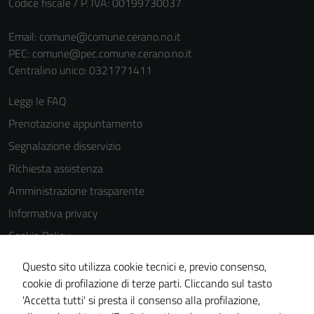
Codice fiscale / P. IVA: 00199730037
Email:
comune@comune.cerano.no.it
PEC:
comune@pec.comune.cerano.no.it
Centralino unico: 0321771411
Leggi le FAQ
Prenotazione appuntamento
Segnalazione disservizio
Richiesta assistenza
Amministrazione trasparente
Informativa privacy
Cookie Policy
Note legali
Questo sito utilizza cookie tecnici e, previo consenso,
Dichiarazione di accessibilità
cookie di profilazione di terze parti. Cliccando sul tasto
'Accetta tutti' si presta il consenso alla profilazione,
Piano di miglioramento del sito