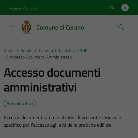
Vai ai contenuti
Vai al footer
ITA
Regione Piemonte
Lingua attiva:
Comune di Cerano
Home
/
Servizi
/
Catasto, Urbanistica E SUE
/
Accesso Documenti Amministrativi
Accesso documenti
amministrativi
Servizio attivo
Accesso documenti amministrativi. Il presente servizio è
specifico per l'accesso agli atti delle pratiche edilizie.