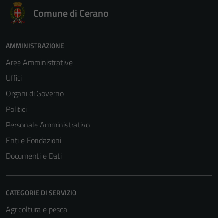
Comune di Cerano
AMMINISTRAZIONE
Aree Amministrative
Tecnici
Uffici
Questi cookie
Organi di Governo
sono necessari
per il
Politici
funzionamento
Personale Amministrativo
del sito e non
Enti e Fondazioni
possono
essere
Documenti e Dati
disabilitati.
Questi cookie
non raccolgono
CATEGORIE DI SERVIZIO
informazioni
Agricoltura e pesca
personali.