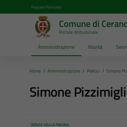
Vai ai contenuti
Vai al footer
Regione Piemonte
Comune di Ceran
Portale Istituzionale
Amministrazione
Novità
Servi
Home
/
Amministrazione
/
Politici
/
Simone Piz
Simone Pizzimigl
INDICE DELLA PAGINA