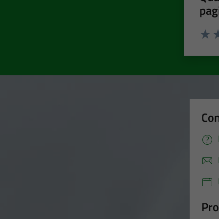
pag
Valut
Va
Con
Pro