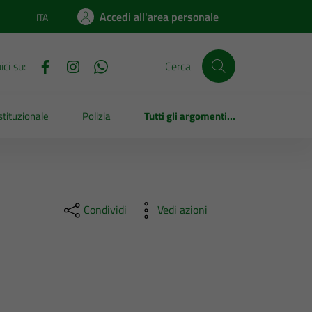
Accedi all'area personale
ITA
Lingua attiva:
ci su:
Cerca
tituzionale
Polizia
Tutti gli argomenti...
Condividi
Vedi azioni