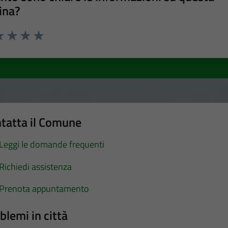
ina?
a 1 stelle su 5
luta 2 stelle su 5
Valuta 3 stelle su 5
Valuta 4 stelle su 5
Valuta 5 stelle su 5
tatta il Comune
Leggi le domande frequenti
Richiedi assistenza
Prenota appuntamento
blemi in città