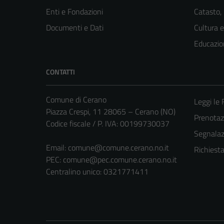
Enti e Fondazioni
Catasto,
Documenti e Dati
Cultura 
Educazio
CONTATTI
Comune di Cerano
Leggi le
Piazza Crespi, 11 28065 – Cerano (NO)
Prenota
Codice fiscale / P. IVA: 00199730037
Segnalazi
Email:
comune@comune.cerano.no.it
Richiest
PEC:
comune@pec.comune.cerano.no.it
Centralino unico: 0321771411