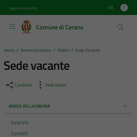
Vai ai contenuti
Vai al footer
ITA
Regione Piemonte
Lingua attiva:
Comune di Cerano
Home
/
Amministrazione
/
Politici
/
Sede Vacante
Sede vacante
Condividi
Vedi azioni
INDICE DELLA PAGINA
Incarichi
Contatti