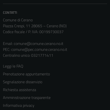
CONTATTI
Comune di Cerano
Piazza Crespi, 11 28065 – Cerano (NO)
Codice fiscale / P. IVA: 00199730037
Email:
comune@comune.cerano.no.it
PEC:
comune@pec.comune.cerano.no.it
Tecnici
Centralino unico: 0321771411
Questi cookie
sono necessari
Leggi le FAQ
per il
Prenotazione appuntamento
funzionamento
del sito e non
Segnalazione disservizio
possono
Richiesta assistenza
essere
Amministrazione trasparente
disabilitati.
Questi cookie
Informativa privacy