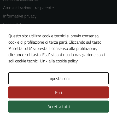
Questi cookie
Amministrazione trasparente
non raccolgono
Informativa privacy
informazioni
personali.
Cookie Policy
Note legali
Questo sito utilizza cookie tecnici e, previo consenso,
Dichiarazione di accessibilità
cookie di profilazione di terze parti. Cliccando sul tasto
'Accetta tutti' si presta il consenso alla profilazione,
Piano di miglioramento del sito
cliccando sul tasto 'Esci' si continua la navigazione con i
Meccanismo di feedback
soli cookie tecnici.
Link alla cookie policy
Area Privata
Impostazioni
Esci
Accetta tutti
Credits: ©
Technical Design s.r.l.