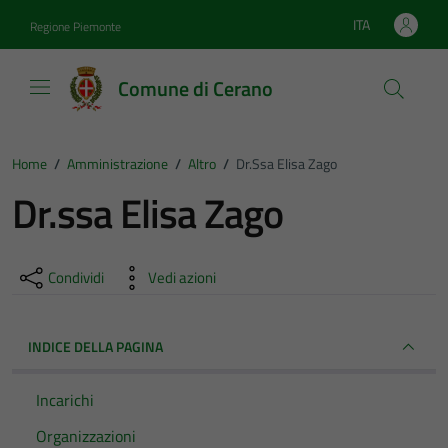
Vai ai contenuti
Vai al footer
ITA
Regione Piemonte
Lingua attiva:
Comune di Cerano
Home
/
Amministrazione
/
Altro
/
Dr.ssa Elisa Zago
Dr.ssa Elisa Zago
Condividi
Vedi azioni
INDICE DELLA PAGINA
Incarichi
Organizzazioni