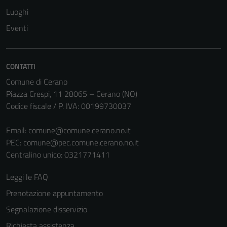
Luoghi
Eventi
CONTATTI
Comune di Cerano
Piazza Crespi, 11 28065 – Cerano (NO)
Codice fiscale / P. IVA: 00199730037
Tecnici
Email:
comune@comune.cerano.no.it
Questi cookie
PEC:
comune@pec.comune.cerano.no.it
sono necessari
Centralino unico: 0321771411
per il
funzionamento
Leggi le FAQ
del sito e non
Prenotazione appuntamento
possono
Segnalazione disservizio
essere
disabilitati.
Richiesta assistenza