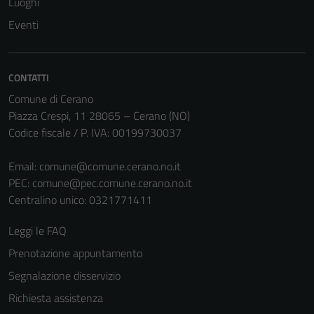
Luoghi
Tecnici
Eventi
Questi cookie
sono necessari
per il
CONTATTI
funzionamento
del sito e non
Comune di Cerano
possono
Piazza Crespi, 11 28065 – Cerano (NO)
essere
Codice fiscale / P. IVA: 00199730037
disabilitati.
Questi cookie
Email:
comune@comune.cerano.no.it
non raccolgono
PEC:
comune@pec.comune.cerano.no.it
informazioni
Centralino unico: 0321771411
personali.
Leggi le FAQ
Prenotazione appuntamento
Segnalazione disservizio
Richiesta assistenza