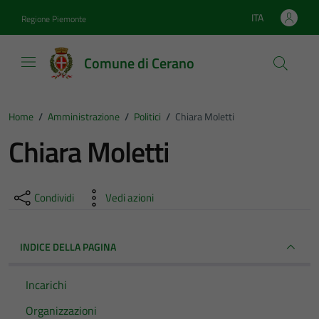
Vai ai contenuti
Vai al footer
ITA
Regione Piemonte
Lingua attiva:
Comune di Cerano
Home
/
Amministrazione
/
Politici
/
Chiara Moletti
Chiara Moletti
Condividi
Vedi azioni
INDICE DELLA PAGINA
Incarichi
Organizzazioni