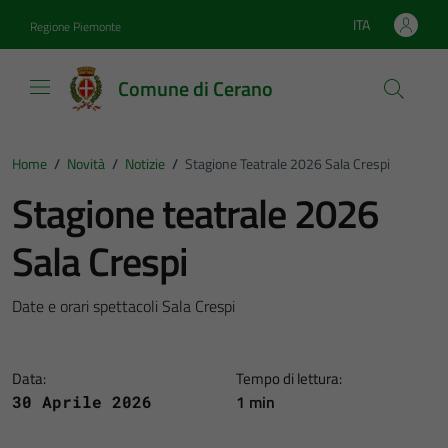
Vai ai contenuti
Vai al footer
ITA
Regione Piemonte
Lingua attiva:
Comune di Cerano
Home
/
Novità
/
Notizie
/
Stagione Teatrale 2026 Sala Crespi
Stagione teatrale 2026
Sala Crespi
Date e orari spettacoli Sala Crespi
Data:
Tempo di lettura:
1 min
30 Aprile 2026