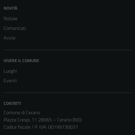
NOVITÀ
Notizie
Comunicati
Avvisi
Tecnici
Questi cookie
sono necessari
VIVERE IL COMUNE
per il
funzionamento
Luoghi
del sito e non
Eventi
possono
essere
disabilitati.
CONTATTI
Questi cookie
non raccolgono
Comune di Cerano
informazioni
Piazza Crespi, 11 28065 – Cerano (NO)
personali.
Codice fiscale / P. IVA: 00199730037