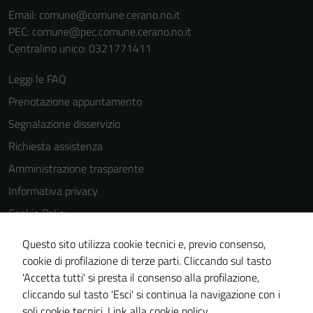
Email:
comune@comune.cerano.no.it
PEC:
comune@pec.comune.cerano.no.it
Centralino unico: 0321771411
Leggi le FAQ
Prenotazione appuntamento
Segnalazione disservizio
Richiesta assistenza
Amministrazione trasparente
Informativa privacy
Cookie Policy
Note legali
Questo sito utilizza cookie tecnici e, previo consenso,
Dichiarazione di accessibilità
cookie di profilazione di terze parti. Cliccando sul tasto
'Accetta tutti' si presta il consenso alla profilazione,
Piano di miglioramento del sito
cliccando sul tasto 'Esci' si continua la navigazione con i
Meccanismo di feedback
soli cookie tecnici.
Link alla cookie policy