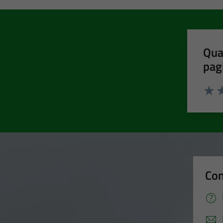
Qua
pag
Valut
Va
Con