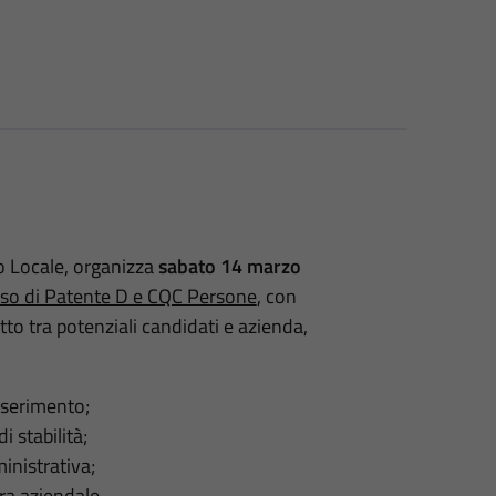
o Locale, organizza
sabato 14 marzo
sso di Patente D e CQC Persone
, con
tto tra potenziali candidati e azienda,
nserimento;
i stabilità;
inistrativa;
ra aziendale.