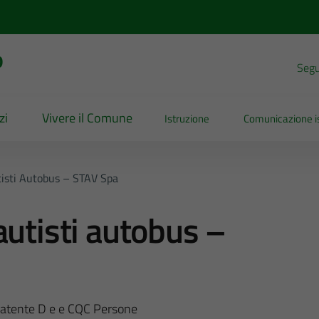
o
Segui
zi
Vivere il Comune
Istruzione
Comunicazione is
tisti Autobus – STAV Spa
autisti autobus –
 patente D e e CQC Persone