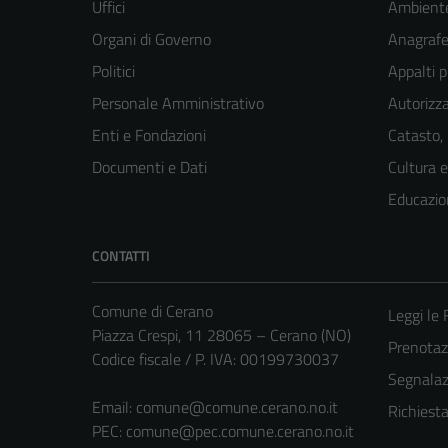
Uffici
Ambient
Organi di Governo
Anagrafe 
Politici
Appalti p
Personale Amministrativo
Autorizza
Enti e Fondazioni
Catasto,
Documenti e Dati
Cultura 
Educazio
CONTATTI
Comune di Cerano
Leggi le
Piazza Crespi, 11 28065 – Cerano (NO)
Prenota
Codice fiscale / P. IVA: 00199730037
Segnalazi
Email:
comune@comune.cerano.no.it
Richiest
PEC:
comune@pec.comune.cerano.no.it