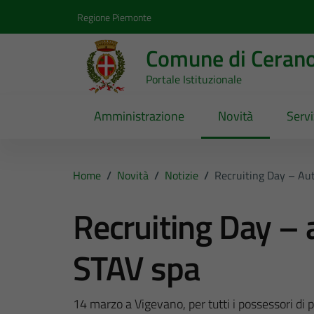
Vai ai contenuti
Vai al footer
Regione Piemonte
Comune di Ceran
Portale Istituzionale
Amministrazione
Novità
Servi
Home
/
Novità
/
Notizie
/
Recruiting Day – Au
Recruiting Day – 
STAV spa
14 marzo a Vigevano, per tutti i possessori di