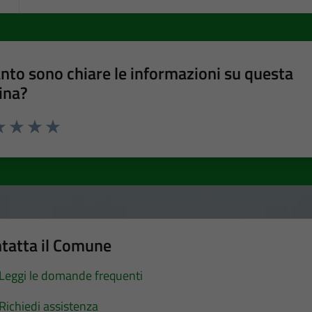
nto sono chiare le informazioni su questa
ina?
a 1 stelle su 5
luta 2 stelle su 5
Valuta 3 stelle su 5
Valuta 4 stelle su 5
Valuta 5 stelle su 5
tatta il Comune
Leggi le domande frequenti
Richiedi assistenza