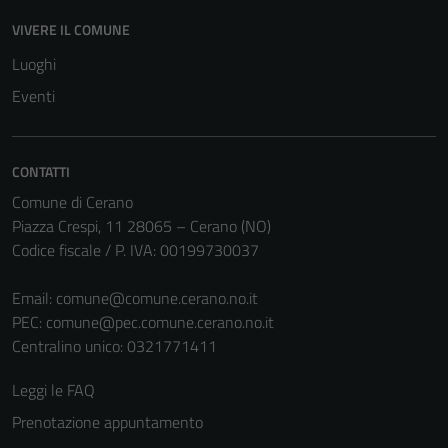
disabilitati.
VIVERE IL COMUNE
Questi cookie
non raccolgono
Luoghi
informazioni
Eventi
personali.
CONTATTI
Comune di Cerano
Piazza Crespi, 11 28065 – Cerano (NO)
Codice fiscale / P. IVA: 00199730037
Email:
comune@comune.cerano.no.it
PEC:
comune@pec.comune.cerano.no.it
Centralino unico: 0321771411
Leggi le FAQ
Prenotazione appuntamento