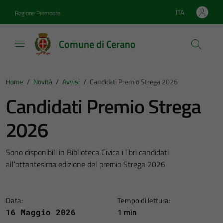
Vai ai contenuti
Vai al footer
ITA
Regione Piemonte
Lingua attiva:
Comune di Cerano
Home
/
Novità
/
Avvisi
/
Candidati Premio Strega 2026
Candidati Premio Strega
2026
Sono disponibili in Biblioteca Civica i libri candidati
all'ottantesima edizione del premio Strega 2026
Data:
Tempo di lettura:
1 min
16 Maggio 2026