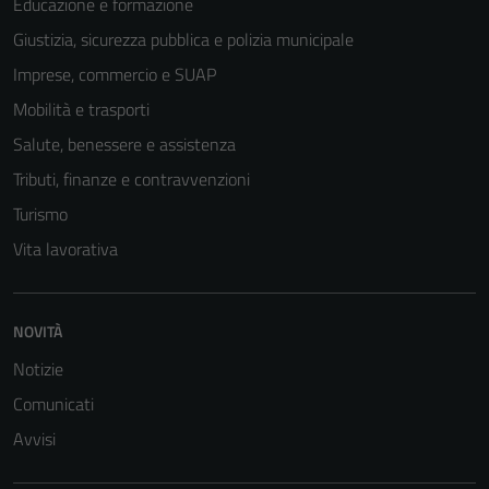
Educazione e formazione
Giustizia, sicurezza pubblica e polizia municipale
Imprese, commercio e SUAP
Mobilità e trasporti
Salute, benessere e assistenza
Tributi, finanze e contravvenzioni
Turismo
Vita lavorativa
Tecnici
Questi cookie
NOVITÀ
sono necessari
Notizie
per il
funzionamento
Comunicati
del sito e non
Avvisi
possono
essere