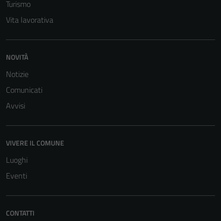
Turismo
per il
Vita lavorativa
funzionamento
del sito e non
possono
NOVITÀ
essere
disabilitati.
Notizie
Questi cookie
Comunicati
non raccolgono
Avvisi
informazioni
personali.
VIVERE IL COMUNE
Luoghi
Eventi
CONTATTI