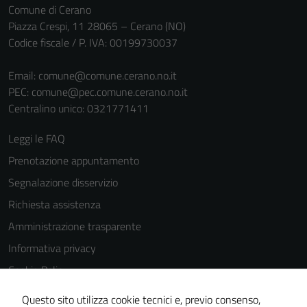
Comune di Cerano
Piazza Crespi, 11 28065 – Cerano (NO)
Codice fiscale / P. IVA: 00199730037
Email:
comune@comune.cerano.no.it
PEC:
comune@pec.comune.cerano.no.it
Centralino unico: 0321771411
Leggi le FAQ
Prenotazione appuntamento
Segnalazione disservizio
Richiesta assistenza
Amministrazione trasparente
Informativa privacy
Cookie Policy
Note legali
Questo sito utilizza cookie tecnici e, previo consenso,