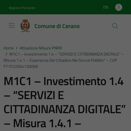
Vai ai contenuti
Vai al footer
ITA
Regione Piemonte
Lingua attiva:
Comune di Cerano
Home
/
Attuazione Misure PNRR
/
M1C1 – Investimento 1.4 – “SERVIZI E CITTADINANZA DIGITALE” –
Misura 1.4.1 – Esperienza Del Cittadino Nei Servizi Pubblici” – CUP
F71F22004130006
M1C1 – Investimento 1.4
– “SERVIZI E
CITTADINANZA DIGITALE”
– Misura 1.4.1 –