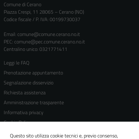
Comune di Cerano
Piazza Crespi, 11 28065 – Cerano (NO)
Codice fiscale / P. IVA: 00199730037
Email:
comune@comune.cerano.no.it
PEC:
comune@pec.comune.cerano.no.it
Centralino unico: 0321771411
Leggi le FAQ
Prenotazione appuntamento
Segnalazione disservizio
Richiesta assistenza
Amministrazione trasparente
Informativa privacy
Cookie Policy
Note legali
Questo sito utilizza cookie tecnici e, previo consenso,