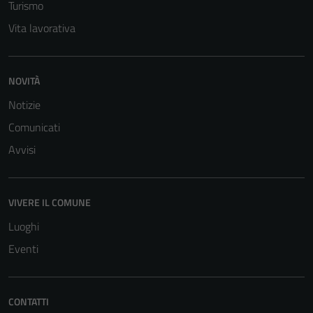
Turismo
per il
Vita lavorativa
funzionamento
del sito e non
possono
NOVITÀ
essere
disabilitati.
Notizie
Questi cookie
Comunicati
non raccolgono
Avvisi
informazioni
personali.
VIVERE IL COMUNE
Luoghi
Eventi
CONTATTI