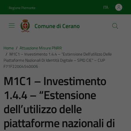
Vai ai contenuti
Vai al footer
ITA
Regione Piemonte
Lingua attiva:
Comune di Cerano
Home
/
Attuazione Misure PNRR
/
M1C1 – Investimento 1.4.4 – “Estensione Dell’utilizzo Delle
Piattaforme Nazionali Di Identità Digitale – SPID CIE” – CUP
F71F22004540006
M1C1 – Investimento
1.4.4 – “Estensione
dell’utilizzo delle
piattaforme nazionali di