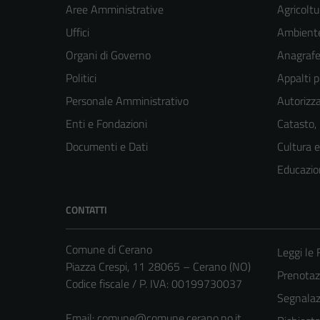
Aree Amministrative
Agricoltu
Uffici
Ambient
Organi di Governo
Anagrafe 
Politici
Appalti p
Personale Amministrativo
Autorizza
Enti e Fondazioni
Catasto,
Documenti e Dati
Cultura 
Educazio
CONTATTI
Comune di Cerano
Leggi le
Piazza Crespi, 11 28065 – Cerano (NO)
Prenota
Codice fiscale / P. IVA: 00199730037
Segnalazi
Email:
comune@comune.cerano.no.it