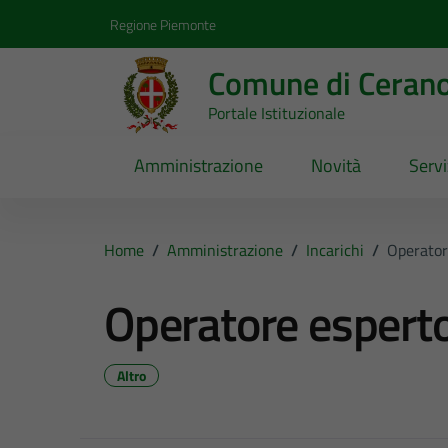
Vai ai contenuti
Vai al footer
Regione Piemonte
Comune di Ceran
Portale Istituzionale
Amministrazione
Novità
Servi
Home
/
Amministrazione
/
Incarichi
/
Operator
Operatore espert
Altro