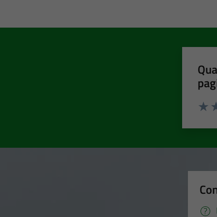
Qua
pag
Valut
Va
Con