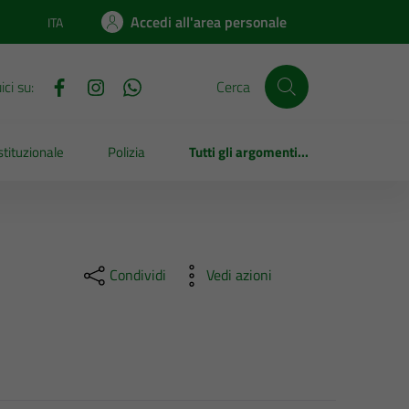
Accedi all'area personale
ITA
Lingua attiva:
ci su:
Cerca
tituzionale
Polizia
Tutti gli argomenti...
Condividi
Vedi azioni