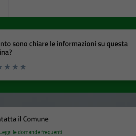
nto sono chiare le informazioni su questa
ina?
a 1 stelle su 5
luta 2 stelle su 5
Valuta 3 stelle su 5
Valuta 4 stelle su 5
Valuta 5 stelle su 5
tatta il Comune
Leggi le domande frequenti