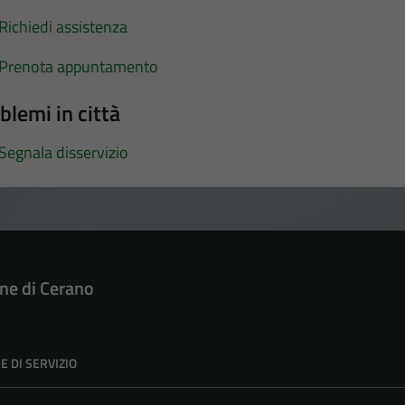
Richiedi assistenza
Prenota appuntamento
blemi in città
Segnala disservizio
e di Cerano
E DI SERVIZIO