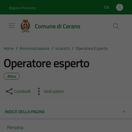
Vai ai contenuti
Vai al footer
ITA
Regione Piemonte
Lingua attiva:
Comune di Cerano
Home
/
Amministrazione
/
Incarichi
/
Operatore Esperto
Operatore esperto
Altro
Condividi
Vedi azioni
INDICE DELLA PAGINA
Persona