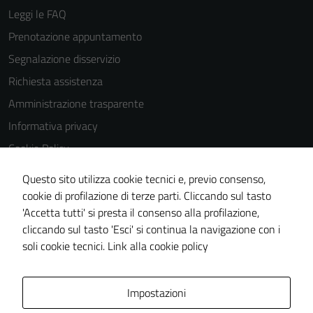
Leggi le FAQ
Prenotazione appuntamento
Segnalazione disservizio
Tecnici
Questi cookie
Richiesta assistenza
sono necessari
Amministrazione trasparente
per il
Informativa privacy
funzionamento
del sito e non
Cookie Policy
possono
Note legali
essere
Questo sito utilizza cookie tecnici e, previo consenso,
Dichiarazione di accessibilità
disabilitati.
cookie di profilazione di terze parti. Cliccando sul tasto
Questi cookie
'Accetta tutti' si presta il consenso alla profilazione,
Piano di miglioramento del sito
non raccolgono
cliccando sul tasto 'Esci' si continua la navigazione con i
Meccanismo di feedback
informazioni
soli cookie tecnici.
Link alla cookie policy
personali.
Area Privata
Impostazioni